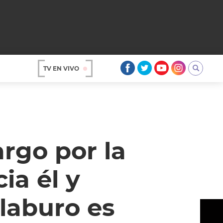
TV EN VIVO
AR
argo por la
ia él y
laburo es
OS
A