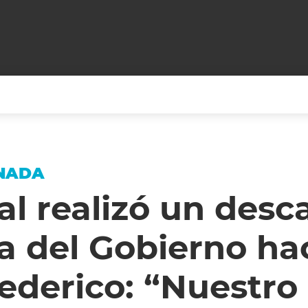
+CARAS
CINE NET
HAIR RECOVERY
TODOS PODEMOS VIAJ
 NADA
LOS CIELOS
GOSSIP
PARES DE COMEDIA
al realizó un desc
X ARGENTINA
ENTROMETIDOS EN LA TELE
FIESTAS ARGENTINAS
 del Gobierno hac
TV
ENTRE NOS
BELLEZA FASHION
OCIOS
MODO FONTEVECCHIA
FULL FACE TV
derico: “Nuestro 
RA UN CAMBIO
PERIODISMO PURO
DESAFÍO 10 AÑOS MEN
REPERFILAR
AGENDA CORPORATIV