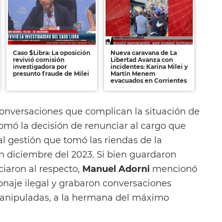
Caso $Libra: La oposición
Nueva caravana de La
revivió comisión
Libertad Avanza con
investigadora por
incidentes: Karina Milei y
presunto fraude de Milei
Martín Menem
evacuados en Corrientes
 conversaciones que complican la situación de
tomó la decisión de renunciar al cargo que
al gestión que tomó las riendas de la
 diciembre del 2023. Si bien guardaron
ciaron al respecto,
Manuel Adorni
mencionó
onaje ilegal y grabaron conversaciones
manipuladas, a la hermana del máximo