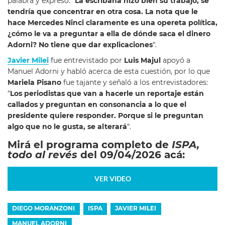
palabra y expresó: “
La escribana hizo bien su trabajo, se
tendría que concentrar en otra cosa. La nota que le
hace Mercedes Ninci claramente es una opereta política,
¿cómo le va a preguntar a ella de dónde saca el dinero
Adorni? No tiene que dar explicaciones
“.
Javier Milei
fue entrevistado por
Luis Majul
apoyó a
Manuel Adorni y habló acerca de esta cuestión, por lo que
Mariela Pisano
fue tajante y señaló a los entrevistadores:
“
Los periodistas que van a hacerle un reportaje están
callados y preguntan en consonancia a lo que el
presidente quiere responder. Porque si le preguntan
algo que no le gusta, se alterará
“.
Mirá el programa completo de
ISPA,
todo al revés
del 09/04/2026 acá:
VER VIDEO
DIEGO MORANZONI
ISPA
JAVIER MILEI
MANUEL ADORNI