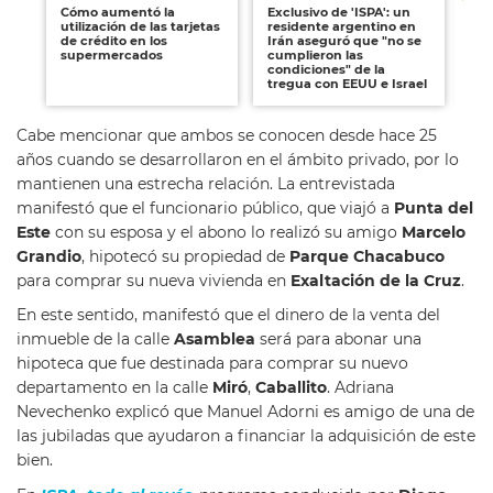
Cómo aumentó la
Exclusivo de 'ISPA': un
Ca
utilización de las tarjetas
residente argentino en
Vol
de crédito en los
Irán aseguró que "no se
as
supermercados
cumplieron las
el
condiciones" de la
la
tregua con EEUU e Israel
he
Cabe mencionar que ambos se conocen desde hace 25
años cuando se desarrollaron en el ámbito privado, por lo
mantienen una estrecha relación. La entrevistada
manifestó que el funcionario público, que viajó a
Punta del
Este
con su esposa y el abono lo realizó su amigo
Marcelo
Grandio
, hipotecó su propiedad de
Parque Chacabuco
para comprar su nueva vivienda en
Exaltación de la Cruz
.
En este sentido, manifestó que el dinero de la venta del
inmueble de la calle
Asamblea
será para abonar una
hipoteca que fue destinada para comprar su nuevo
departamento en la calle
Miró
,
Caballito
. Adriana
Nevechenko explicó que Manuel Adorni es amigo de una de
las jubiladas que ayudaron a financiar la adquisición de este
bien.