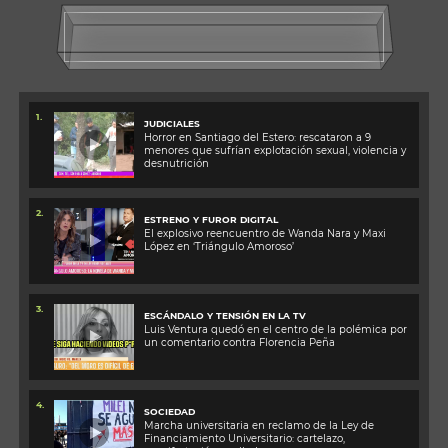
1.
JUDICIALES
Horror en Santiago del Estero: rescataron a 9
menores que sufrían explotación sexual, violencia y
desnutrición
2.
ESTRENO Y FUROR DIGITAL
El explosivo reencuentro de Wanda Nara y Maxi
López en ‘Triángulo Amoroso’
3.
ESCÁNDALO Y TENSIÓN EN LA TV
Luis Ventura quedó en el centro de la polémica por
un comentario contra Florencia Peña
4.
SOCIEDAD
Marcha universitaria en reclamo de la Ley de
Financiamiento Universitario: cartelazo,