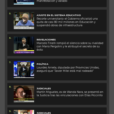
manifestación y vallado
5.
AJUSTE EN EL SISTEMA EDUCATIVO
Recorte universitario: el Gobierno oficializó una
quita de casi 80 mil millones en Educación y
suspendió obras de infraestructura
6.
REVELACIONES
Marcelo Tinelli rompió el silencio sobre su rivalidad
con Mario Pergolini y le atribuyó el secreto de su
éxito
7.
POLÍTICA
Lourdes Arrieta, diputada por Provincias Unidas,
aseguró que “Javier Milei está mal rodeado”
8.
JUDICIALES
Martín Migueles, ex de Wanda Nara, se presentó en
la Justicia tras las vinculaciones con Elías Piccirillo
9.
JUDICIALES