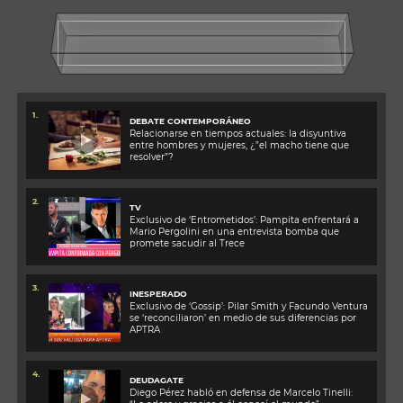
1.
DEBATE CONTEMPORÁNEO
Relacionarse en tiempos actuales: la disyuntiva
entre hombres y mujeres, ¿”el macho tiene que
resolver”?
2.
TV
Exclusivo de ‘Entrometidos’: Pampita enfrentará a
Mario Pergolini en una entrevista bomba que
promete sacudir al Trece
3.
INESPERADO
Exclusivo de ‘Gossip’: Pilar Smith y Facundo Ventura
se ‘reconciliaron’ en medio de sus diferencias por
APTRA
4.
DEUDAGATE
Diego Pérez habló en defensa de Marcelo Tinelli: