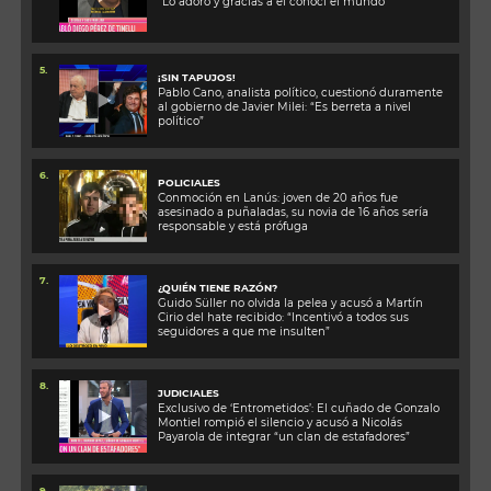
“Lo adoro y gracias a él conocí el mundo”
5.
¡SIN TAPUJOS!
Pablo Cano, analista político, cuestionó duramente
al gobierno de Javier Milei: “Es berreta a nivel
político”
6.
POLICIALES
Conmoción en Lanús: joven de 20 años fue
asesinado a puñaladas, su novia de 16 años sería
responsable y está prófuga
7.
¿QUIÉN TIENE RAZÓN?
Guido Süller no olvida la pelea y acusó a Martín
Cirio del hate recibido: “Incentivó a todos sus
seguidores a que me insulten”
8.
JUDICIALES
Exclusivo de ‘Entrometidos’: El cuñado de Gonzalo
Montiel rompió el silencio y acusó a Nicolás
Payarola de integrar “un clan de estafadores”
9.