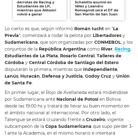
derrotas de Racing y
Schelotto asumió en
Hu
Estudiantes de LP,
Vélez y Leandro
Ce
mientras que Aldosivi
Romagnoli será el DT de
so
volvió a ganar
San Martín de San Juan
B
Lo cierto es que, según informó
Román Iucht
en “
La
Previa
“, comenzará a rodar la pelota por
Libertadores
y
Sudamericana
, que son organizadas por
CONMEBOL
, y los
conjuntos de la
República Argentina
como
River
,
Racing
,
Estudiantes
de La Plata
,
Rosario Central
,
Talleres de
Córdoba
y
Central Córdoba de Santiago del Estero
disputarán la primera, mientras que
Independiente
,
Lanús
,
Huracán
,
Defensa y Justicia
,
Godoy
Cruz
y
Unión
de Santa Fe
.
En primer lugar, el Rojo de Avellaneda estará midiéndose
por Sudamericana ante
Nacional de Potosí
en Bolivia
desde las 19:00 hs y tratará de llevar su buen momento en
el ámbito nacional al internacional. Por otro lado, el
Tatengue se estará cruzando frente a
Cruzeiro
, vigente
subcampeón de la
Copa Sudamericana
que supo perder 3-
1 ante la Academia, en el mismo horario e intentará