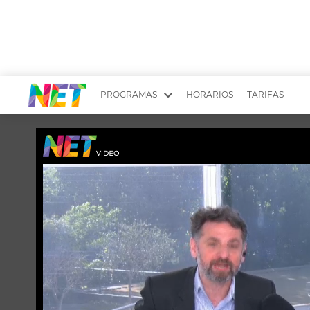
PROGRAMAS
HORARIOS
TARIFAS
MESA PICANTE
BIRI BIRI
YUYITO A LA TARDE
DR. BEAUTY
EMPRENDI2
EL SEÑOR DE 
LONGOBARDI
ARGENTINOS 
QUÉ TE PASA
ESTÉTICA 360 
EL OLIVO BLANCO
CARAS Y NEG
TU LUGAR IDEAL
SCOUTING PA
CHICHE EN VIVO
INTELEXIS TV