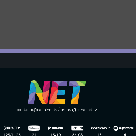
contacto@canalnet.tv
/
prensa@canalnet.tv