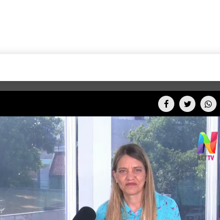
+CARAS
CINE NET
HAIR RECOVERY
TODOS PODEMOS VIAJ
LOS CIELOS
GOSSIP
PARES DE COMEDIA
X ARGENTINA
ENTROMETIDOS EN LA TELE
FIESTAS ARGENTINAS
TV
ENTRE NOS
BELLEZA FASHION
OCIOS
MODO FONTEVECCHIA
FULL FACE TV
RA UN CAMBIO
PERIODISMO PURO
DESAFÍO 10 AÑOS MEN
REPERFILAR
AGENDA CORPORATIV