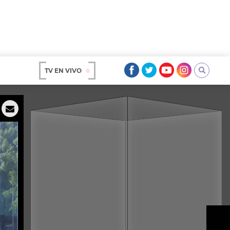
TV EN VIVO
AR
OS
A