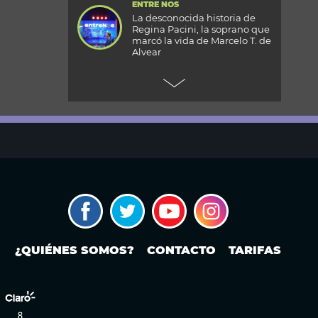
ENTRE NOS
La desconocida historia de
Regina Pacini, la soprano que
marcó la vida de Marcelo T. de
Alvear
+CARAS
Gala 33 Aniversario de Caras:
todos los detalles de la mega
fiesta en el Palacio
Reconquista
TODOS PODEMOS VIAJAR
Aventura en el fin del mundo:
qué se puede hacer en Husky
Park, el centro invernal de
Ushuaia
MODO FONTEVECCHIA
Ley de Tierras: la historia
¿QUIÉNES SOMOS?
CONTACTO
TARIFAS
detrás de una discusión que
vuelve a poner en el centro la
propiedad extranjera y la
soberanía
PERIODISMO PURO