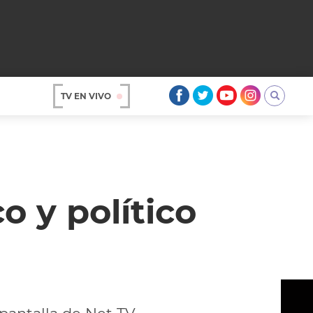
TV EN VIVO
AR
o y político
OS
A