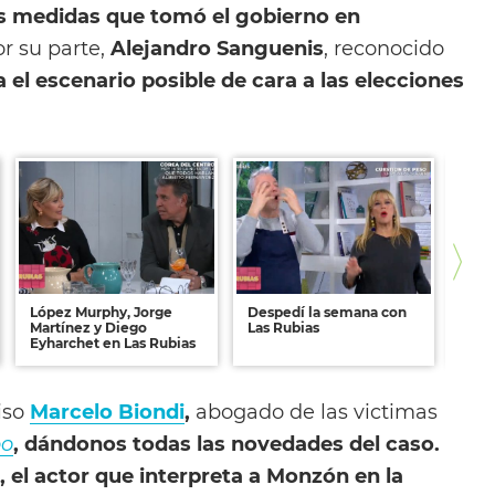
las medidas que tomó el gobierno en
or su parte,
Alejandro Sanguenis
, reconocido
a el escenario posible de cara a las elecciones
López Murphy, Jorge
Despedí la semana con
Todo
Martínez y Diego
Las Rubias
elec
Eyharchet en Las Rubias
iso
Marcelo Biondi
,
abogado de las victimas
po
, dándonos todas las novedades del caso.
el actor que interpreta a Monzón en la