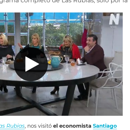
ograma completo de Las Rubias, solo por la 
as Rubias
, nos visitó
el economista
Santiago