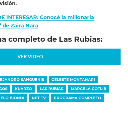
visión.
 INTERESAR: Conocé la millonaria
 de Zaira Nara
ma completo de Las Rubias:
VER VIDEO
EJANDRO SANGUENIS
CELESTE MONTANARI
GOS
KUARZO
LAS RUBIAS
MARCELA GOTLIB
ELO BIONDI
NET TV
PROGRAMA COMPLETO