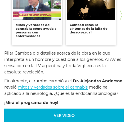
Mitos y verdades del
Combatí estos 10
Ji
cannabis: cómo ayuda a
síntomas de la falta de
en
personas con
deseo sexual
me
enfermedades
so
Pilar Gamboa dio detalles acerca de la obra en la que
interpreta a un hombre y cuestiona a los géneros. ATAV es
sensación en la TV argentina y Frida Vigliecca es la
absoluta revelación.
Finalmente, el rumbo cambió y el
Dr. Alejandro Anderson
reveló
mitos y verdades sobre el cannabis
medicinal
aplicado a la neurología. ¿Qué es la endocannabinología?
¡Mirá el programa de hoy!
VER VIDEO