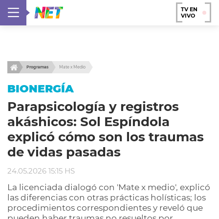
TV EN
VIVO
Programas
Mate x Medio
BIONERGÍA
Parapsicología y registros
akáshicos: Sol Espíndola
explicó cómo son los traumas
de vidas pasadas
24.05.2026 15:15 HS
La licenciada dialogó con 'Mate x medio', explicó
las diferencias con otras prácticas holísticas; los
procedimientos correspondientes y reveló que
pueden haber traumas no resueltos por