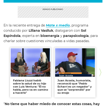
En la reciente entrega de
Mate x medio
, programa
conducido por
Liliana Vasiluk
, dialogaron con
Sol
Espíndola
, experta en
bioenergía
y
parapsicología
, para
charlar sobre cuestiones vinculadas a vidas pasadas.
Fabiana Liuzzi habló
Juan Acosta, humorista,
Ma
sobre la salud de su hijo
reconoció que "Pablo
Qu
con Luis Ventura: "Él no
Echarri es un negador" y
ser
habla, pero va en camino
que se "sorprendió" por
Mi
a hacerlo"
su enojo
“
No tiene que haber miedo de conocer estas cosas, hay