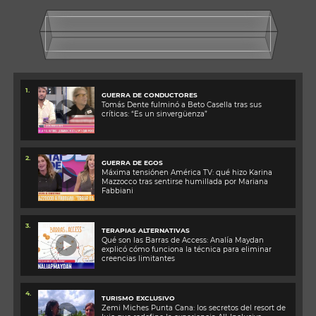
1.
GUERRA DE CONDUCTORES
Tomás Dente fulminó a Beto Casella tras sus
críticas: “Es un sinvergüenza”
2.
GUERRA DE EGOS
Máxima tensiónen América TV: qué hizo Karina
Mazzocco tras sentirse humillada por Mariana
Fabbiani
3.
TERAPIAS ALTERNATIVAS
Qué son las Barras de Access: Analía Maydan
explicó cómo funciona la técnica para eliminar
creencias limitantes
4.
TURISMO EXCLUSIVO
Zemi Miches Punta Cana: los secretos del resort de