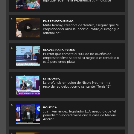
lujo que redefine la experiencia All-Inclusive
5.
EMPRENDEDURISMO
Mirta Romay, creadora de ‘Teatrix’, aseguró que “el
emprendedor ama la incertidumbre, el riesgo y la
adrenalina”
6.
CLAVES PARA PYMES
El error que comete el 90% de los dueños de
empresas: cómo saber si tu negocio es rentable o
está perdiendo plata
7.
STREAMING
La profunda emoción de Nicole Neumann al
recordar su debut como cantante: “Tenía 13”
8.
POLÍTICA
Juan Fernández, legislador LLA, aseguró que “el
periodismo sobredimensionó la casa de Manuel
Adorni”
9.