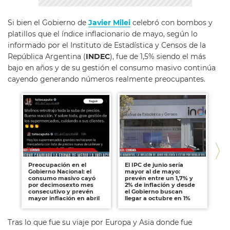
Si bien el Gobierno de
Javier Milei
celebró con bombos y
platillos que el índice inflacionario de mayo, según lo
informado por el Instituto de Estadística y Censos de la
República Argentina (
INDEC
), fue de 1,5% siendo el más
bajo en años y de su gestión el consumo masivo continúa
cayendo generando números realmente preocupantes.
Preocupación en el
El IPC de junio sería
La
Gobierno Nacional: el
mayor al de mayo:
ges
consumo masivo cayó
prevén entre un 1,7% y
Go
por decimosexto mes
2% de inflación y desde
lo
consecutivo y prevén
el Gobierno buscan
un
mayor inflación en abril
llegar a octubre en 1%
po
Tras lo que fue su viaje por Europa y Asia donde fue