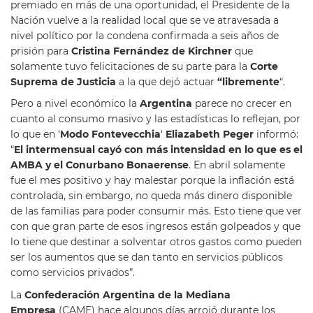
premiado en más de una oportunidad, el Presidente de la
Nación vuelve a la realidad local que se ve atravesada a
nivel político por la condena confirmada a seis años de
prisión para
Cristina Fernández de Kirchner
que
solamente tuvo felicitaciones de su parte para la
Corte
Suprema de Justicia
a la que dejó actuar
“libremente
“.
Pero a nivel económico la
Argentina
parece no crecer en
cuanto al consumo masivo y las estadísticas lo reflejan, por
lo que en ‘
Modo Fontevecchia
‘
Eliazabeth Peger
informó:
“
El intermensual cayó con más intensidad en lo que es el
AMBA y el Conurbano Bonaerense
. En abril solamente
fue el mes positivo y hay malestar porque la inflación está
controlada, sin embargo, no queda más dinero disponible
de las familias para poder consumir más. Esto tiene que ver
con que gran parte de esos ingresos están golpeados y que
lo tiene que destinar a solventar otros gastos como pueden
ser los aumentos que se dan tanto en servicios públicos
como servicios privados”.
La
Confederación Argentina de la Mediana
Empresa
(CAME) hace algunos días arrojó durante los