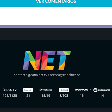
VER
COMENTARIOS
contacto@canalnet.tv
/
prensa@canalnet.tv