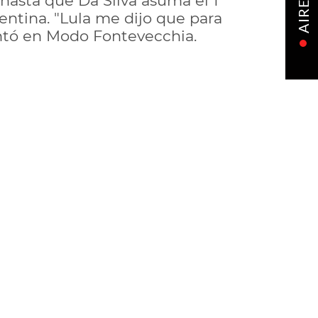
hasta que Da Silva asuma el 1
AIRE
entina. "Lula me dijo que para
entó en Modo Fontevecchia.