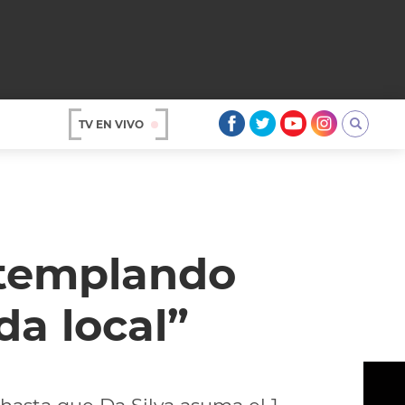
TV EN VIVO
AR
ontemplando
da local”
OS
A