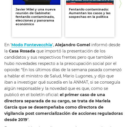
Javier Milei y una nueva
Fentanilo contaminado:
Fú
reunión de Gabinete:
Aumentan los casos y las
oc
fentanilo contaminado,
sospechas en la política
Li
elecciones y panorama
Su
económico
pr
Ma
Ma
En ‘
Modo Fontevecchia
‘,
Alejandro Gomel
informó desde
la
Casa Rosada
que importó la presentación de los
candidatos y sus respectivos frentes pero que también
hubo novedades respecto a la preocupación social por el
opioide: “En los últimos días de la semana pasada comenzó
a hablar el ministro de Salud, Mario Lugones, y dijo que
iban a investigar qué sucedía en la ANMAT, si se conseguía
algún responsable y la novedad que es que, como se
publicó en el boletín oficial:
el primer caso de una
directora separada de su cargo, se trata de Mariela
García que se desempeñaba como directora de
vigilancia post comercialización de acciones reguladoras
desde 2019
“.