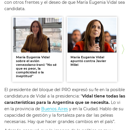
con otros frentes y el deseo de que María Eugenia Vidal sea
candidata.
María Eugenia Vidal
María Eugenia Vidal
Ma
sobre el avión
apuntó contra Javier
sob
venezolano-iraní: "No sé
Milei
pr
que es peor, la
co
complicidad o la
ineptitud"
El presidente del bloque del PRO expresó su fe en la posible
candidatura de Vidal a la presidencia: “
Vidal tiene todas las
características para la Argentina que se necesita.
Lo vi
en la provincia de
Buenos Aires
y en la Ciudad. Hablo de su
capacidad de gestión y la fortaleza para dar las peleas
necesarias. Hay que hacer grandes cambios en el país”.