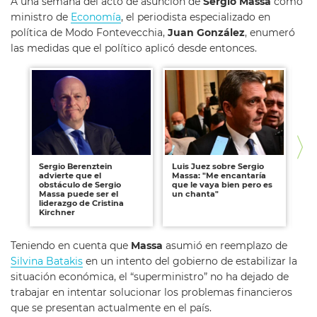
A una semana del acto de asunción de
Sergio Massa
como
ministro de
Economía
, el periodista especializado en
política de Modo Fontevecchia,
Juan González
, enumeró
las medidas que el político aplicó desde entonces.
Sergio Berenztein
Luis Juez sobre Sergio
La
advierte que el
Massa: "Me encantaría
ec
obstáculo de Sergio
que le vaya bien pero es
Ma
Massa puede ser el
un chanta"
liderazgo de Cristina
Kirchner
Teniendo en cuenta que
Massa
asumió en reemplazo de
Silvina Batakis
en un intento del gobierno de estabilizar la
situación económica, el “superministro” no ha dejado de
trabajar en intentar solucionar los problemas financieros
que se presentan actualmente en el país.