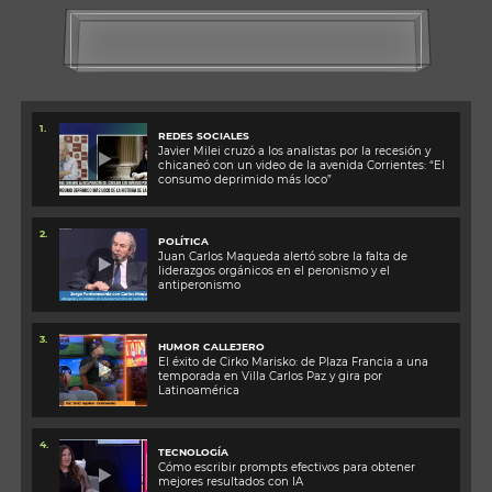
1.
REDES SOCIALES
Javier Milei cruzó a los analistas por la recesión y
chicaneó con un video de la avenida Corrientes: “El
consumo deprimido más loco”
2.
POLÍTICA
Juan Carlos Maqueda alertó sobre la falta de
liderazgos orgánicos en el peronismo y el
antiperonismo
3.
HUMOR CALLEJERO
El éxito de Cirko Marisko: de Plaza Francia a una
temporada en Villa Carlos Paz y gira por
Latinoamérica
4.
TECNOLOGÍA
Cómo escribir prompts efectivos para obtener
mejores resultados con IA