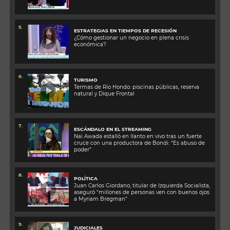
5.
ESTRATEGIAS EN TIEMPOS DE RECESIÓN
¿Cómo gestionar un negocio en plena crisis
económica?
6.
TURISMO
Termas de Río Hondo: piscinas públicas, reserva
natural y Dique Frontal
7.
ESCÁNDALO EN EL STREAMING
Nai Awada estalló en llanto en vivo tras un fuerte
cruce con una productora de Bondi: “Es abuso de
poder”
8.
POLÍTICA
Juan Carlos Giordano, titular de Izquierda Socialista,
aseguró “millones de personas ven con buenos ojos
a Myriam Bregman”
9.
JUDICIALES