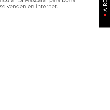
lícula "La Máscara" para borrar
AIRE
 se venden en Internet.