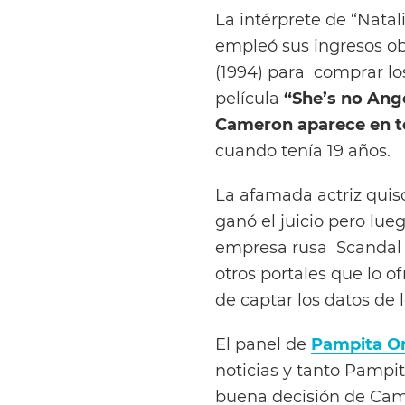
La intérprete de “Natal
empleó sus ingresos ob
(1994) para comprar lo
película
“She’s no Ange
Cameron aparece en to
cuando tenía 19 años.
La afamada actriz quiso 
ganó el juicio pero lueg
empresa rusa Scandal I
otros portales que lo o
de captar los datos de l
El panel de
Pampita On
noticias y tanto Pampi
buena decisión de Ca