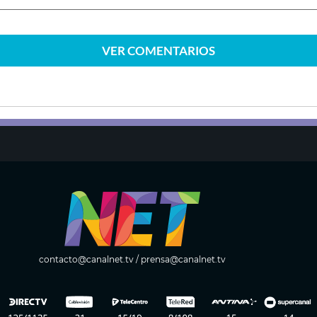
VER
COMENTARIOS
contacto@canalnet.tv
/
prensa@canalnet.tv