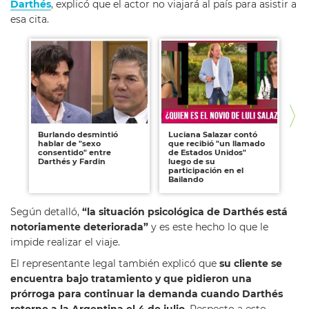
Darthés
, explicó que el actor no viajará al país para asistir a
esa cita.
Burlando desmintió
Luciana Salazar contó
Na
hablar de "sexo
que recibió "un llamado
in
consentido" entre
de Estados Unidos"
de
Darthés y Fardin
luego de su
participación en el
Bailando
Según detalló,
“la situación psicológica de Darthés está
notoriamente deteriorada”
y es este hecho lo que le
impide realizar el viaje.
El representante legal también explicó que
su cliente se
encuentra bajo tratamiento y que pidieron una
prórroga para continuar la demanda cuando Darthés