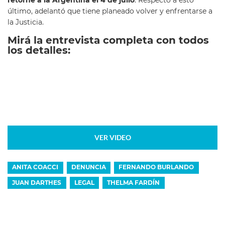
retorne a la Argentina el 4 de julio
. Respecto a esto
último, adelantó que tiene planeado volver y enfrentarse a
la Justicia.
Mirá la entrevista completa con todos
los detalles:
VER VIDEO
ANITA COACCI
DENUNCIA
FERNANDO BURLANDO
JUAN DARTHES
LEGAL
THELMA FARDÍN