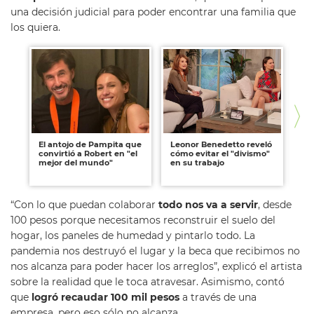
una decisión judicial para poder encontrar una familia que
los quiera.
El antojo de Pampita que
Leonor Benedetto reveló
Yu
convirtió a Robert en "el
cómo evitar el "divismo"
a 
mejor del mundo"
en su trabajo
"Di
a 
“Con lo que puedan colaborar
todo nos va a servir
, desde
100 pesos porque necesitamos reconstruir el suelo del
hogar, los paneles de humedad y pintarlo todo. La
pandemia nos destruyó el lugar y la beca que recibimos no
nos alcanza para poder hacer los arreglos”, explicó el artista
sobre la realidad que le toca atravesar. Asimismo, contó
que
logró recaudar 100 mil pesos
a través de una
empresa, pero eso sólo no alcanza.