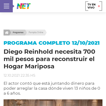
TV EN
VIVO
Programas
Pampita Online
PROGRAMA COMPLETO 12/10/2021
Diego Reinhold necesita 700
mil pesos para reconstruir el
Hogar Mariposa
12.10.2021 22:35 HS
El actor contó que está juntando dinero para
poder arreglar la casa dónde viven 13 niños de 0
a 6 años.