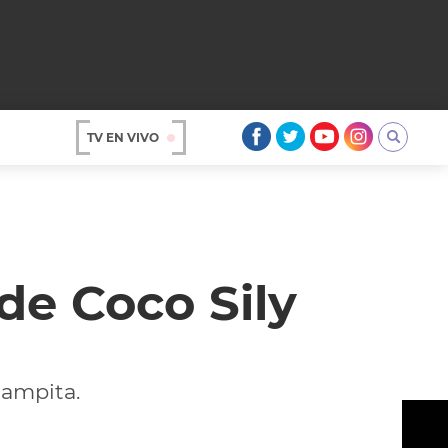
TV EN VIVO
AR
de Coco Sily
Pampita.
OS
A