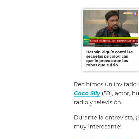
Hernán Piquín contó las
secuelas psicológicas
que le provocaron los
robos que sufrió
Recibimos un invitado
Coco Sily
(59), actor, h
radio y televisión.
Durante la entrevista,
muy interesante!