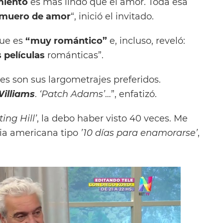
iento
es más lindo que el amor. Toda esa
muero de amor
“, inició el invitado.
que es
“muy romántico”
e, incluso, reveló:
s películas
románticas”.
 son sus largometrajes preferidos.
illiams
.
‘Patch Adams’
…”, enfatizó.
ing Hill’
, la debo haber visto 40 veces. Me
ia americana tipo
’10 días para enamorarse’
,