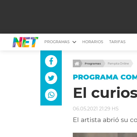
PROGRAMAS
HORARIOS
TARIFAS
MESA PICANTE
BIRI BIRI
Programas
Pampita Online
YUYITO A LA TARDE
DR. BEAUTY
PROGRAMA COMP
EMPRENDI2
EL SEÑOR DE 
El curio
LONGOBARDI
ARGENTINOS 
QUÉ TE PASA
ESTÉTICA 360 
06.05.2021 21:29 HS
EL OLIVO BLANCO
CARAS Y NEG
El artista abrió su
TU LUGAR IDEAL
SCOUTING PA
CHICHE EN VIVO
INTELEXIS TV