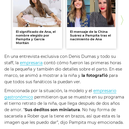
El significado de Ana, el
El mensaje de la China
Pa
nombre elegido por
Suárez a Pampita tras el
na
Pampita y García
nacimiento de Ana
cu
Moritán
En una entrevista exclusiva con Denis Dumas y todo su
staff, la
empresaria
contó cómo fueron las primeras horas
de la pequeña y también dio detalles sobre el parto. En ese
marco, se animó a mostrar a la niña y
la fotografió
para
que todos sus fanáticos la puedan ver.
Emocionada por la situación, la modelo y el
empresario
gastronómico
permitieron que se muestre en su programa
el tierno retrato de la niña, que llega después de dos años
de amor. “
Sus deditos son miniatura
. No hay forma de
sacarsela a Rober que la tiene en brazos, así que esta es la
imagen que les puedo dar”, dijo Pampita muy emocionada.