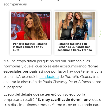
acompañadas.
Por este motivo Pampita
Pampita molesta con
Pa
instaló cámaras en su
Fernando Burlando por
ki
auto
censurar a Barby Franco
em
“Es una etapa difícil porque no dormir, sumado a las
hormonas y que el cuerpo se está acostumbrando.
Somo
especiales por parir
así que por favor hay que tener mucha
paciencia”, expresó la
conductora
de
Pampita Online
, tras
analizar la discusión de Paula Chaves y Peter Alfonso sobre
el posparto.
Luego del debate que se generó con su equipo, la
empresaria resaltó: “
Es muy sacrificado dormir uno
, dos o
tres días, imagínense meses. Ya me estoy preparando para