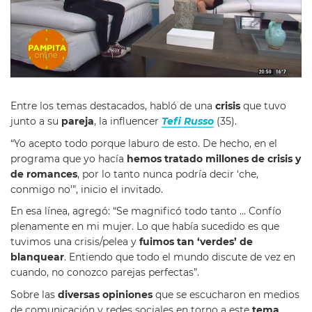
Entre los temas destacados, habló de una
crisis
que tuvo
junto a su
pareja
, la influencer
Tefi Russo
(35).
“Yo acepto todo porque laburo de esto. De hecho, en el
programa que yo hacía
hemos tratado millones de crisis y
de romances
, por lo tanto nunca podría decir ‘che,
conmigo no'”, inicio el invitado.
En esa línea, agregó: “Se magnificó todo tanto … Confío
plenamente en mi mujer. Lo que había sucedido es que
tuvimos una crisis/pelea y
fuimos tan ‘verdes’ de
blanquear
. Entiendo que todo el mundo discute de vez en
cuando, no conozco parejas perfectas”.
Sobre las
diversas opiniones
que se escucharon en medios
de comunicación y redes sociales en torno a este
tema