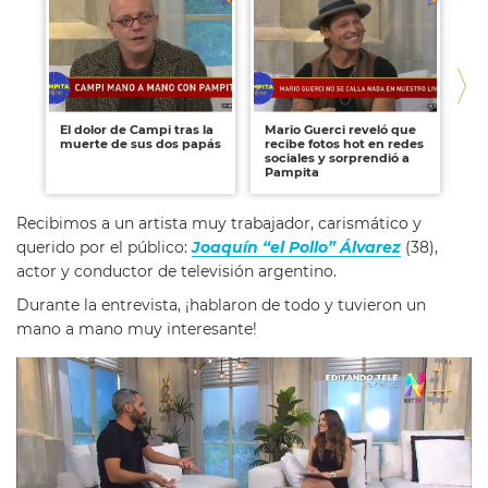
El dolor de Campi tras la
Mario Guerci reveló que
Ad
muerte de sus dos papás
recibe fotos hot en redes
un
sociales y sorprendió a
pa
Pampita
fa
Recibimos a un artista muy trabajador, carismático y
querido por el público:
Joaquín “el Pollo” Álvarez
(38),
actor y conductor de televisión argentino.
Durante la entrevista, ¡hablaron de todo y tuvieron un
mano a mano muy interesante!