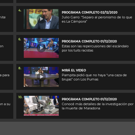
4.
PROGRAMA COMPLETO 02/12/2020
mite
Julio Garro: “Separo al peronismo de lo que
es La Cámpora”
6.
PROGRAMA COMPLETO 01/12/2020
en
Estas son las repercusiones del escándalo
por los tuits racistas
8.
MIRÁ EL VIDEO
a para
Pampita pidió que no haya “una caza de
brujas” con Los Pumas
10.
PROGRAMA COMPLETO 01/12/2020
on a su
Conocé más detalles de la investigación por
la muerte de Maradona