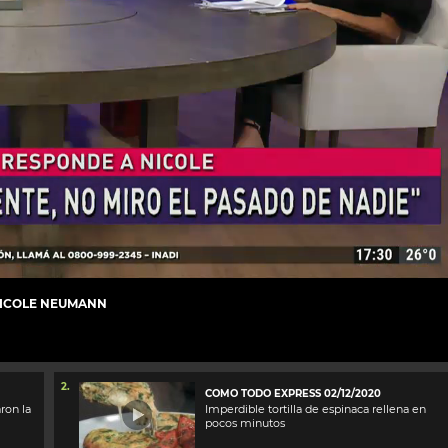
NICOLE NEUMANN
2.
COMO TODO EXPRESS 02/12/2020
ron la
Imperdible tortilla de espinaca rellena en
pocos minutos