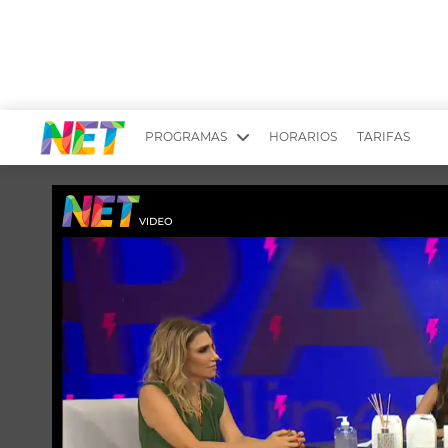
PROGRAMAS
HORARIOS
TARIFAS
MESA PICANTE
BIRI BIRI
YUYITO A LA TARDE
DR. BEAUTY
EMPRENDI2
EL SEÑOR DE 
LONGOBARDI
ARGENTINOS 
QUÉ TE PASA
ESTÉTICA 360 
EL OLIVO BLANCO
CARAS Y NEG
TU LUGAR IDEAL
SCOUTING PA
CHICHE EN VIVO
INTELEXIS TV