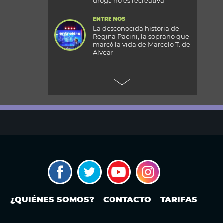
droga no es recreativa”
ENTRE NOS
La desconocida historia de
Regina Pacini, la soprano que
marcó la vida de Marcelo T. de
Alvear
+CARAS
Gala 33 Aniversario de Caras:
todos los detalles de la mega
fiesta en el Palacio
Reconquista
TODOS PODEMOS VIAJAR
Aventura en el fin del mundo:
qué se puede hacer en Husky
Park, el centro invernal de
Ushuaia
MODO FONTEVECCHIA
El Papa León XIV visitará la
República Argentina:
¿QUIÉNES SOMOS?
CONTACTO
TARIFAS
¿cuándo? ¿En qué ciudades o
provincias estará?