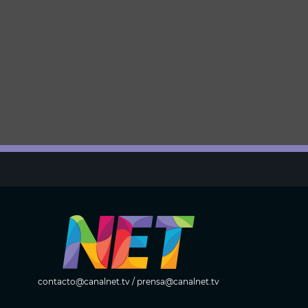
contacto@canalnet.tv
/
prensa@canalnet.tv