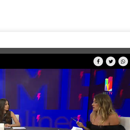
+CARAS
CINE NET
HAIR RECOVERY
TODOS PODEMOS VIAJ
LOS CIELOS
GOSSIP
PARES DE COMEDIA
X ARGENTINA
ENTROMETIDOS EN LA TELE
FIESTAS ARGENTINAS
TV
ENTRE NOS
BELLEZA FASHION
OCIOS
MODO FONTEVECCHIA
FULL FACE TV
RA UN CAMBIO
PERIODISMO PURO
DESAFÍO 10 AÑOS MEN
REPERFILAR
AGENDA CORPORATIV