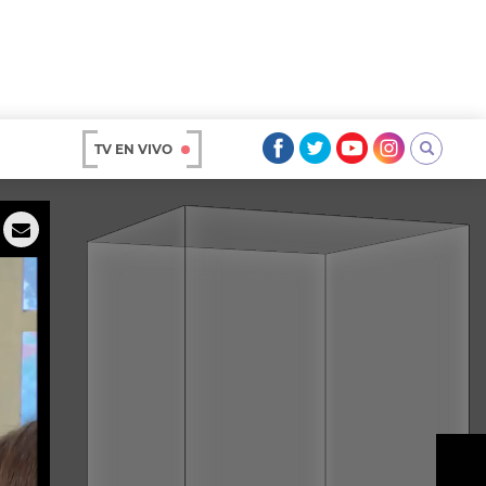
TV EN VIVO
AR
OS
A