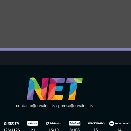
contacto@canalnet.tv
/
prensa@canalnet.tv