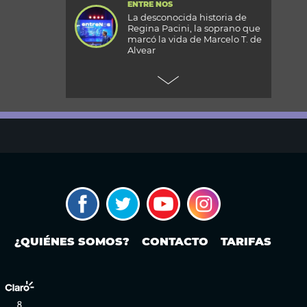
ENTRE NOS
La desconocida historia de
Regina Pacini, la soprano que
marcó la vida de Marcelo T. de
Alvear
+CARAS
Gala 33 Aniversario de Caras:
todos los detalles de la mega
fiesta en el Palacio
Reconquista
TODOS PODEMOS VIAJAR
Aventura en el fin del mundo:
qué se puede hacer en Husky
Park, el centro invernal de
Ushuaia
MODO FONTEVECCHIA
Ley de Tierras: la historia
¿QUIÉNES SOMOS?
CONTACTO
TARIFAS
detrás de una discusión que
vuelve a poner en el centro la
propiedad extranjera y la
soberanía
PERIODISMO PURO