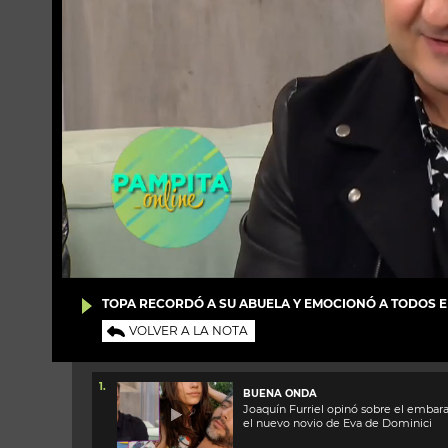
TOPA RECORDÓ A SU ABUELA Y EMOCIONÓ A TODOS E
VOLVER A LA NOTA
1.
BUENA ONDA
Joaquín Furriel opinó sobre el embar
el nuevo novio de Eva de Dominici