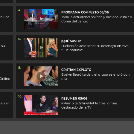
4.
PROGRAMA COMPLETO 05/06
on una
Toda la actualidad política y nacional está en
Corea del centro
6.
¡QUÉ SUSTO!
 su
Luciana Salazar sobre su desmayo en vivo:
“Fue horrible”
8.
CRISTIAN EXPLOTÓ
Evelyn llegó tarde y el grupo se enojó con
Online
ella
10.
RESUMEN 05/06
 en el
#PampitaOnlineNet te trae lo más
destacado de la TV