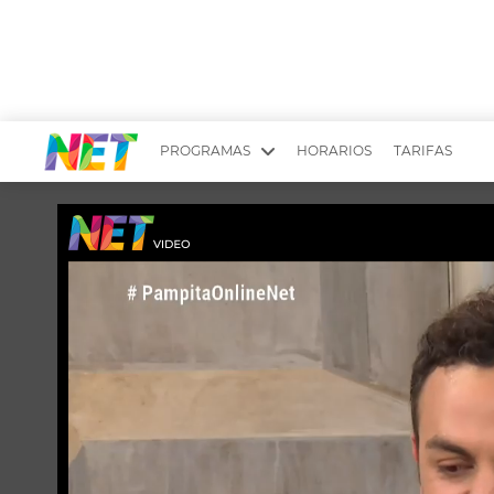
PROGRAMAS
HORARIOS
TARIFAS
MESA PICANTE
BIRI BIRI
YUYITO A LA TARDE
DR. BEAUTY
EMPRENDI2
EL SEÑOR DE 
LONGOBARDI
ARGENTINOS 
QUÉ TE PASA
ESTÉTICA 360 
EL OLIVO BLANCO
CARAS Y NEG
TU LUGAR IDEAL
SCOUTING PA
CHICHE EN VIVO
INTELEXIS TV