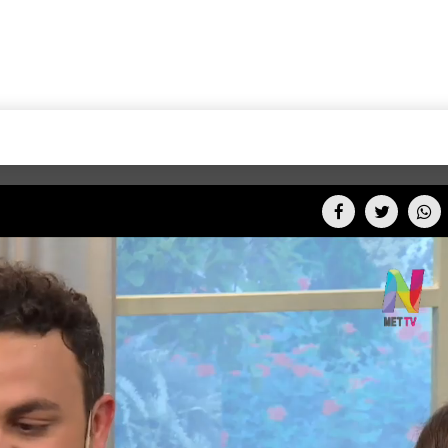
+CARAS
CINE NET
HAIR RECOVERY
TODOS PODEMOS VIAJ
LOS CIELOS
GOSSIP
PARES DE COMEDIA
X ARGENTINA
ENTROMETIDOS EN LA TELE
FIESTAS ARGENTINAS
TV
ENTRE NOS
BELLEZA FASHION
OCIOS
MODO FONTEVECCHIA
FULL FACE TV
RA UN CAMBIO
PERIODISMO PURO
DESAFÍO 10 AÑOS MEN
REPERFILAR
AGENDA CORPORATIV