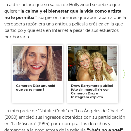
la actriz aclaró que su salida de Hollywood se debe a que
quiere
“la calma y el bienestar que la vida como artista
no le permitía”
; surgieron rumores que apuntaban a que la
verdadera razón era una antigua película erótica en la que
participó y que está en Internet a pesar de sus esfuerzos
por borrarla.
Cameron Díaz anunció
Drew Barrymore publicó
Pa
que ya es mamá
foto sin maquillaje con
Ya
Cameron Díaz e
Instagram explotó
La intérprete de “Natalie Cook” en “Los Ángeles de Charlie”
(2000) empleó sus ingresos obtenidos con su participación
en “La Máscara” (1994) para comprar los derechos y
demandar a la productora de la película
“She’s no Angel”