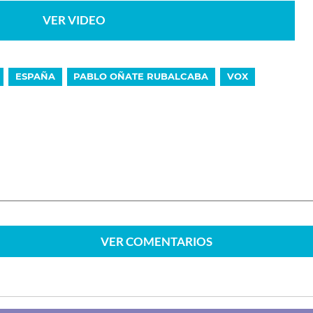
VER VIDEO
ESPAÑA
PABLO OÑATE RUBALCABA
VOX
VER
COMENTARIOS