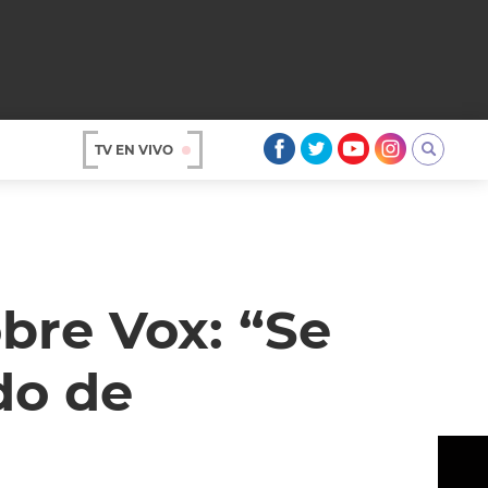
TV EN VIVO
AR
bre Vox: “Se
do de
OS
A