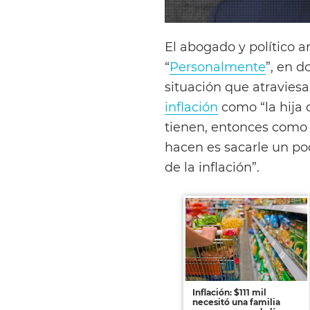
El abogado y político a
“
Personalmente
”, en d
situación que atravies
inflación
como “la hija 
tienen, entonces como (
hacen es sacarle un po
de la inflación”.
Inflación: $111 mil
necesitó una familia