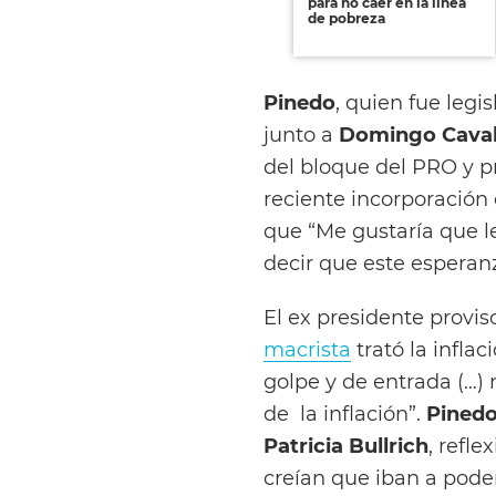
para no caer en la línea
de pobreza
Pinedo
, quien fue legi
junto a
Domingo Caval
del bloque del PRO y p
reciente incorporación
que “Me gustaría que l
decir que este esperan
El ex presidente provis
macrista
trató la infla
golpe y de entrada (…) 
de la inflación”.
Pined
Patricia Bullrich
, refl
creían que iban a poder