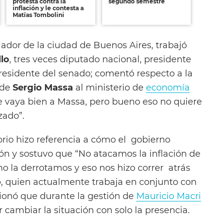
protesta contra la
segundo semestre
inflación y le contesta a
Matías Tombolini
slador de la ciudad de Buenos Aires, trabajó
lo
, tres veces diputado nacional, presidente
residente del senado; comentó respecto a la
 de
Sergio Massa
al ministerio de
economía
e vaya bien a Massa, pero bueno eso no quiere
zado”.
orio hizo referencia a cómo el gobierno
ción y sostuvo que “No atacamos la inflación de
no la derrotamos y eso nos hizo correr atrás
o
, quien actualmente trabaja en conjunto con
exionó que durante la gestión de
Mauricio Macri
 cambiar la situación con solo la presencia.