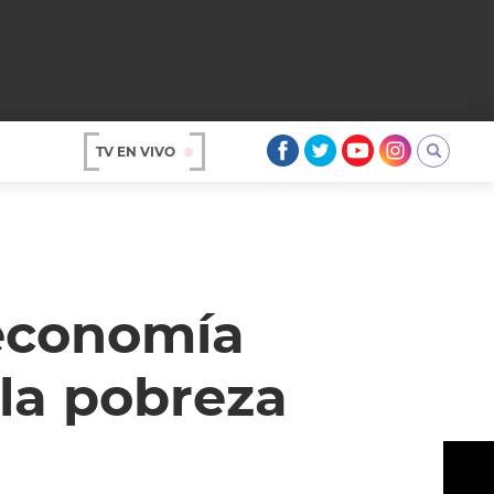
TV EN VIVO
AR
 economía
 la pobreza
OS
A