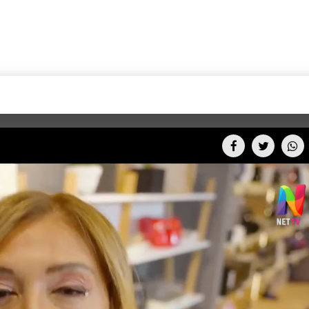
+CARAS
CINE NET
HAIR RECOVERY
TODOS PODEMOS VIAJ
LOS CIELOS
GOSSIP
PARES DE COMEDIA
X ARGENTINA
ENTROMETIDOS EN LA TELE
FIESTAS ARGENTINAS
TV
ENTRE NOS
BELLEZA FASHION
OCIOS
MODO FONTEVECCHIA
FULL FACE TV
RA UN CAMBIO
PERIODISMO PURO
DESAFÍO 10 AÑOS MEN
REPERFILAR
AGENDA CORPORATIV