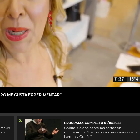
PERO ME GUSTA EXPERIMENTAR”.
2.
PROGRAMA COMPLETO 01/10/2022
rar un
Gabriel Solano sobre los cortes en
empo
microcentro: “Los responsables de esto son
Larreta y Quirós”