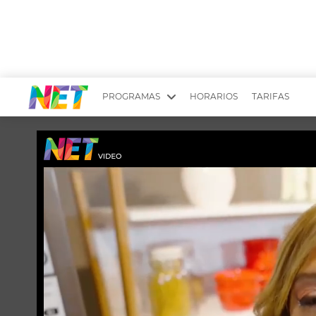
PROGRAMAS
HORARIOS
TARIFAS
MESA PICANTE
BIRI BIRI
YUYITO A LA TARDE
DR. BEAUTY
EMPRENDI2
EL SEÑOR DE 
LONGOBARDI
ARGENTINOS 
QUÉ TE PASA
ESTÉTICA 360 
EL OLIVO BLANCO
CARAS Y NEG
TU LUGAR IDEAL
SCOUTING PA
CHICHE EN VIVO
INTELEXIS TV