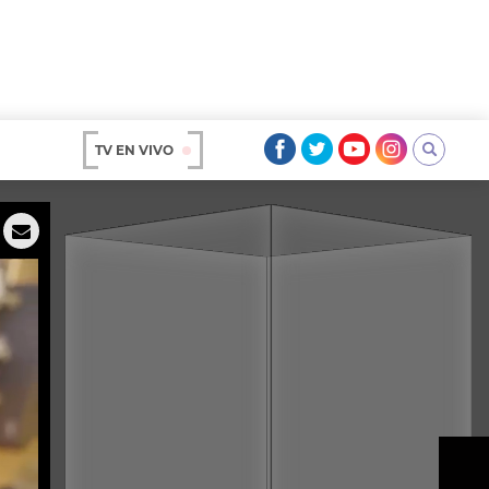
TV EN VIVO
AR
OS
A