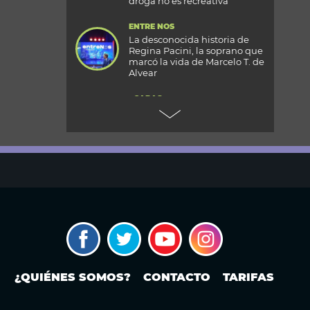
droga no es recreativa”
ENTRE NOS
La desconocida historia de
Regina Pacini, la soprano que
marcó la vida de Marcelo T. de
Alvear
+CARAS
Gala 33 Aniversario de Caras:
todos los detalles de la mega
fiesta en el Palacio
Reconquista
TODOS PODEMOS VIAJAR
Aventura en el fin del mundo:
qué se puede hacer en Husky
Park, el centro invernal de
Ushuaia
MODO FONTEVECCHIA
El Papa León XIV visitará la
República Argentina:
¿QUIÉNES SOMOS?
CONTACTO
TARIFAS
¿cuándo? ¿En qué ciudades o
provincias estará?