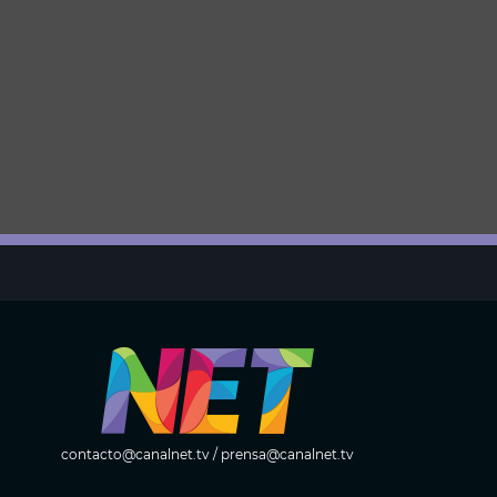
contacto@canalnet.tv
/
prensa@canalnet.tv