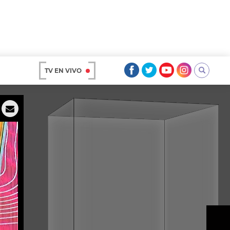
TV EN VIVO
AR
OS
A