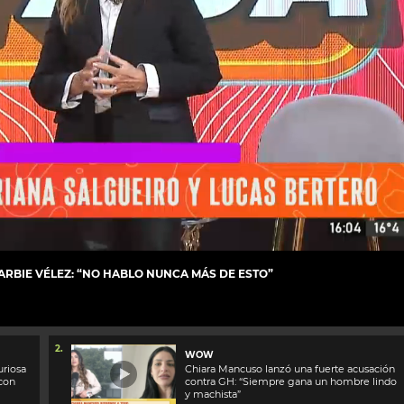
BARBIE VÉLEZ: “NO HABLO NUNCA MÁS DE ESTO”
2.
WOW
uriosa
Chiara Mancuso lanzó una fuerte acusación
 con
contra GH: “Siempre gana un hombre lindo
y machista”