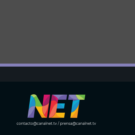
contacto@canalnet.tv
/
prensa@canalnet.tv