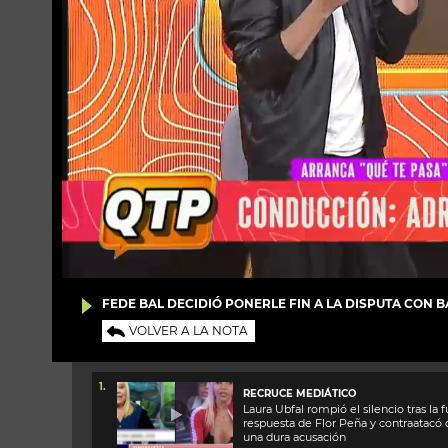
FEDE BAL DECIDIÓ PONERLE FIN A LA DISPUTA CON 
VOLVER A LA NOTA
1.
RECRUCE MEDIÁTICO
Laura Ubfal rompió el silencio tras la f
respuesta de Flor Peña y contraatacó
una dura acusación