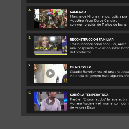
3.
SOCIEDAD
Marcha de Ni una menos: justicia por
Agostina Vega, Dulce Candia y
conmemoración de 11 años de lucha
5.
RECONSTRUCCIÓN FAMILIAR
Tras la reconciliación con Suar, Araceli
una inesperada revelación sobre la fam
del productor
7.
DE NO CREER
Claudio Barrelier realizó una encuesta
violencia de género hace algunos añ
9.
SUBIÓ LA TEMPERATURA
Pasó en ‘Entrometidos’: la revelación 
Adriana Aguirre y el momento incó
de Andrea Bisso