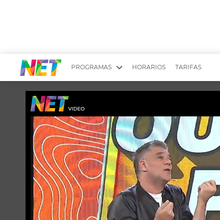
PROGRAMAS
HORARIOS
TARIFAS
MESA PICANTE
BIRI BIRI
YUYITO A LA TARDE
DR. BEAUTY
EMPRENDI2
EL SEÑOR DE 
LONGOBARDI
ARGENTINOS 
QUÉ TE PASA
ESTÉTICA 360 
EL OLIVO BLANCO
CARAS Y NEG
TU LUGAR IDEAL
SCOUTING PA
CHICHE EN VIVO
INTELEXIS TV