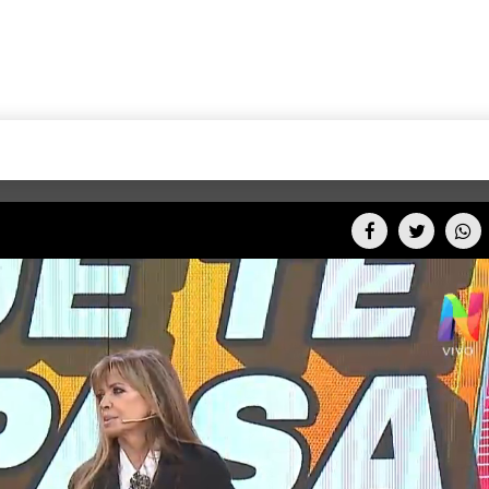
+CARAS
CINE NET
HAIR RECOVERY
TODOS PODEMOS VIAJ
LOS CIELOS
GOSSIP
PARES DE COMEDIA
X ARGENTINA
ENTROMETIDOS EN LA TELE
FIESTAS ARGENTINAS
TV
ENTRE NOS
BELLEZA FASHION
OCIOS
MODO FONTEVECCHIA
FULL FACE TV
RA UN CAMBIO
PERIODISMO PURO
DESAFÍO 10 AÑOS MEN
REPERFILAR
AGENDA CORPORATIV