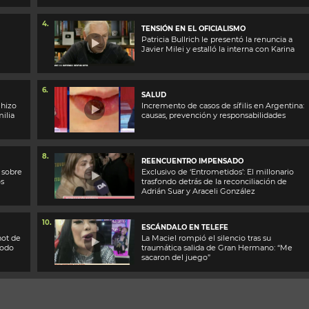
4.
TENSIÓN EN EL OFICIALISMO
Patricia Bullrich le presentó la renuncia a
Javier Milei y estalló la interna con Karina
6.
SALUD
 hizo
Incremento de casos de sífilis en Argentina:
ilia
causas, prevención y responsabilidades
8.
REENCUENTRO IMPENSADO
 sobre
Exclusivo de ‘Entrometidos’: El millonario
os
trasfondo detrás de la reconciliación de
Adrián Suar y Araceli González
10.
ESCÁNDALO EN TELEFE
hot de
La Maciel rompió el silencio tras su
modo
traumática salida de Gran Hermano: “Me
sacaron del juego”