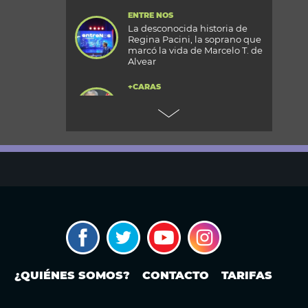
ENTRE NOS
La desconocida historia de
Regina Pacini, la soprano que
marcó la vida de Marcelo T. de
Alvear
+CARAS
Gala 33 Aniversario de Caras:
todos los detalles de la mega
fiesta en el Palacio
Reconquista
TODOS PODEMOS VIAJAR
Aventura en el fin del mundo:
qué se puede hacer en Husky
Park, el centro invernal de
Ushuaia
MODO FONTEVECCHIA
¿Occidente copia a China?: La
carrera por construir el
próximo WeChat
¿QUIÉNES SOMOS?
CONTACTO
TARIFAS
PERIODISMO PURO
Noam Yuran, economista