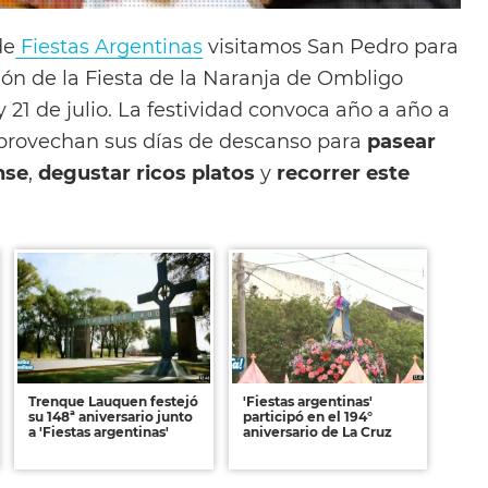
de
Fiestas Argentinas
visitamos San Pedro para
ón de la Fiesta de la Naranja de Ombligo
y 21 de julio. La festividad convoca año a año a
 aprovechan sus días de descanso para
pasear
nse
,
degustar ricos platos
y
recorrer este
Trenque Lauquen festejó
'Fiestas argentinas'
su 148ª aniversario junto
participó en el 194°
a 'Fiestas argentinas'
aniversario de La Cruz