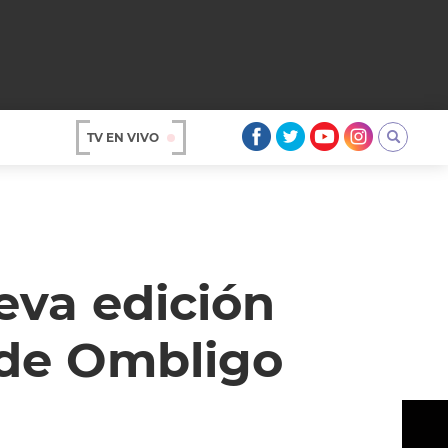
TV EN VIVO
AR
eva edición
a de Ombligo
OS
A