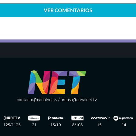
VER
COMENTARIOS
contacto@canalnet.tv
/
prensa@canalnet.tv