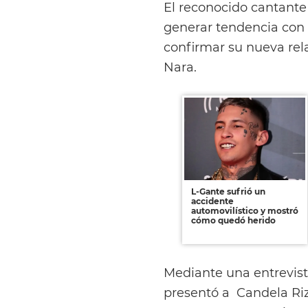
El reconocido cantant
generar tendencia con 
confirmar su nueva re
Nara.
L-Gante sufrió un
accidente
automovilístico y mostró
cómo quedó herido
Mediante una entrevist
presentó a Candela Ri