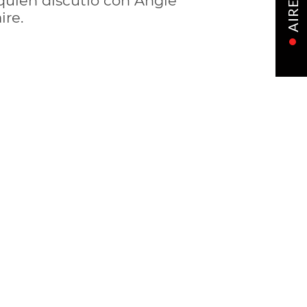
quien discutió con Angie
AIRE
ire.