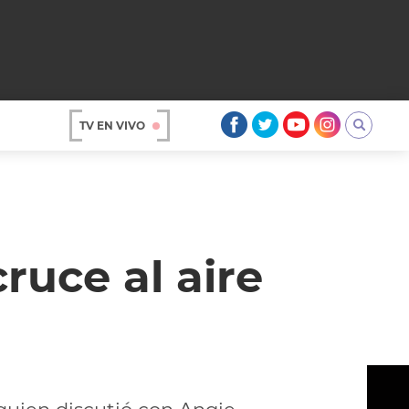
TV EN VIVO
AR
uce al aire
OS
A