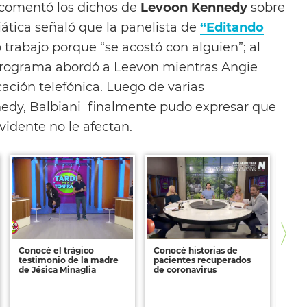
comentó los dichos de
Levoon Kennedy
sobre
iática señaló que la panelista de
“Editando
trabajo porque “se acostó con alguien”; al
 programa abordó a Leevon mientras Angie
ción telefónica. Luego de varias
nedy, Balbiani finalmente pudo expresar que
 vidente no le afectan.
Conocé el trágico
Conocé historias de
Cono
testimonio de la madre
pacientes recuperados
fami
de Jésica Minaglia
de coronavirus
tre
coro