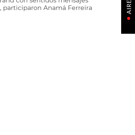
grand con sentidos mensajes
AIRE
, participaron Anamá Ferreira