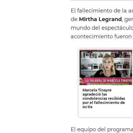
El fallecimiento de la a
de
Mirtha Legrand
, ge
mundo del espectáculo
acontecimiento fueron 
Marcela Tinayre
agradeció las
condolencias recibidas
por el fallecimiento de
su tía
El equipo del program