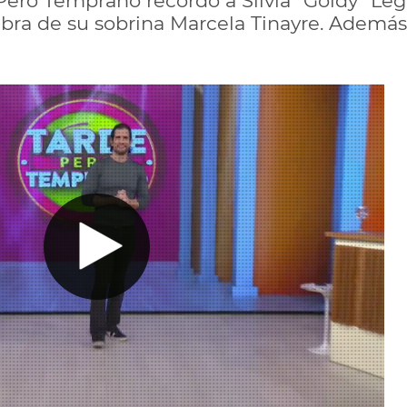
Pero Temprano recordó a Silvia "Goldy" Le
abra de su sobrina Marcela Tinayre. Además