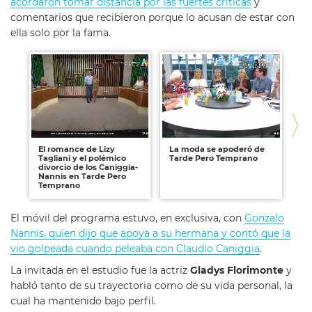
acordaron tomar distancia por las fuertes críticas
y
comentarios que recibieron porque lo acusan de estar con
ella solo por la fama.
El romance de Lizy
La moda se apoderó de
La
Tagliani y el polémico
Tarde Pero Temprano
Ca
divorcio de los Caniggia-
ca
Nannis en Tarde Pero
el
Temprano
Te
El móvil del programa estuvo, en exclusiva, con
Gonzalo
Nannis, quien dijo que apoya a su hermana y contó que la
vio golpeada cuando peleaba con Claudio Caniggia
.
La invitada en el estudio fue la actriz
Gladys Florimonte
y
habló tanto de su trayectoria como de su vida personal, la
cual ha mantenido bajo perfil.