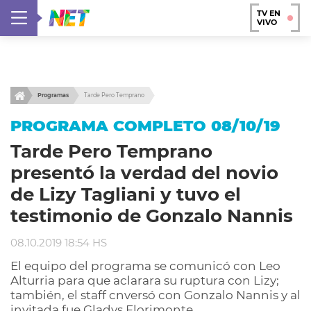
TV EN
VIVO
Programas
Tarde Pero Temprano
PROGRAMA COMPLETO 08/10/19
Tarde Pero Temprano
presentó la verdad del novio
de Lizy Tagliani y tuvo el
testimonio de Gonzalo Nannis
08.10.2019 18:54 HS
El equipo del programa se comunicó con Leo
Alturria para que aclarara su ruptura con Lizy;
también, el staff cnversó con Gonzalo Nannis y al
invitada fue Gladys Florimonte.