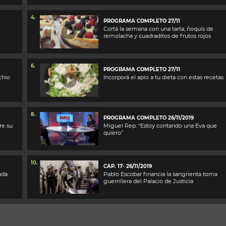
4.
PROGRAMA COMPLETO 27/11
Cortá la semana con una tarta, ñoquis de
remolacha y cuadraditos de frutos rojos
6.
PROGRAMA COMPLETO 27/11
chio
Incorporá el apio a tu dieta con estas recetas
8.
PROGRAMA COMPLETO 26/11/2019
re su
Miguel Rep: “Estoy contando una Eva que
quiero”
10.
CAP. 17- 26/11/2019
uda
Pablo Escobar financia la sangrienta toma
e
guerrillera del Palacio de Justicia