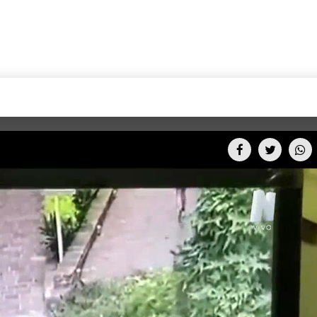
+CARAS
CINE NET
HAIR RECOVERY
TODOS PODEMOS VIAJ
LOS CIELOS
GOSSIP
PARES DE COMEDIA
X ARGENTINA
ENTROMETIDOS EN LA TELE
FIESTAS ARGENTINAS
TV
ENTRE NOS
BELLEZA FASHION
OCIOS
MODO FONTEVECCHIA
FULL FACE TV
RA UN CAMBIO
PERIODISMO PURO
DESAFÍO 10 AÑOS MEN
REPERFILAR
AGENDA CORPORATIV