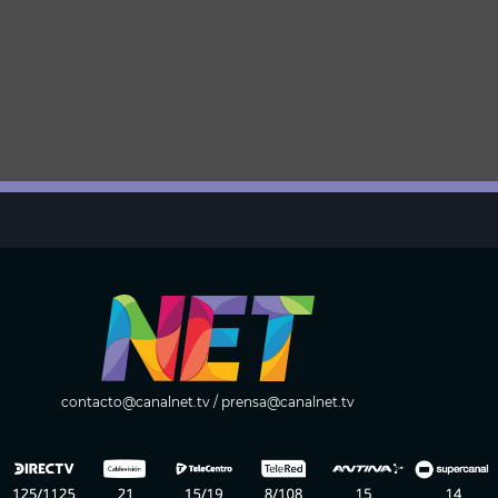
contacto@canalnet.tv
/
prensa@canalnet.tv