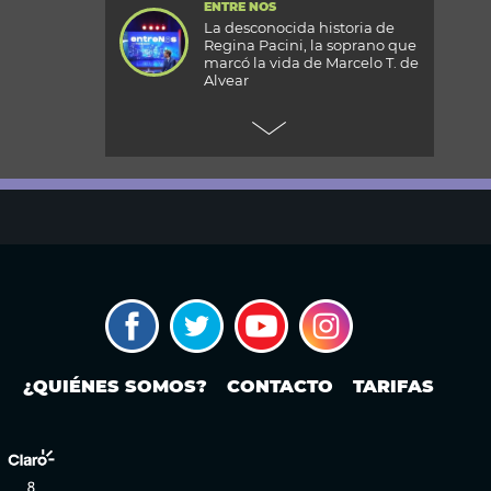
ENTRE NOS
La desconocida historia de
Regina Pacini, la soprano que
marcó la vida de Marcelo T. de
Alvear
+CARAS
Gala 33 Aniversario de Caras:
todos los detalles de la mega
fiesta en el Palacio
Reconquista
TODOS PODEMOS VIAJAR
Aventura en el fin del mundo:
qué se puede hacer en Husky
Park, el centro invernal de
Ushuaia
MODO FONTEVECCHIA
Ley de Tierras: la historia
¿QUIÉNES SOMOS?
CONTACTO
TARIFAS
detrás de una discusión que
vuelve a poner en el centro la
propiedad extranjera y la
soberanía
PERIODISMO PURO