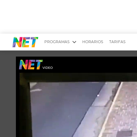
PROGRAMAS
HORARIOS
TARIFAS
MESA PICANTE
BIRI BIRI
YUYITO A LA TARDE
DR. BEAUTY
EMPRENDI2
EL SEÑOR DE 
LONGOBARDI
ARGENTINOS 
QUÉ TE PASA
ESTÉTICA 360 
EL OLIVO BLANCO
CARAS Y NEG
TU LUGAR IDEAL
SCOUTING PA
CHICHE EN VIVO
INTELEXIS TV