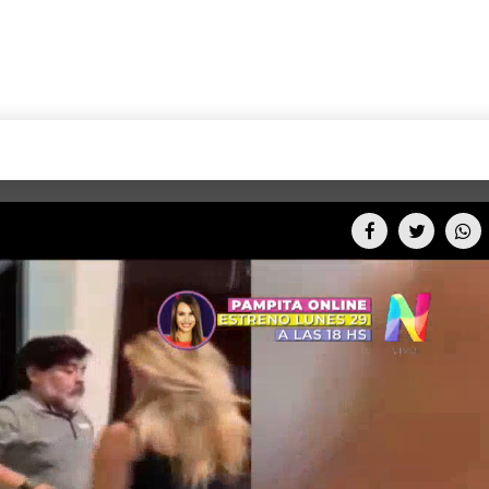
+CARAS
CINE NET
HAIR RECOVERY
TODOS PODEMOS VIAJ
LOS CIELOS
GOSSIP
PARES DE COMEDIA
X ARGENTINA
ENTROMETIDOS EN LA TELE
FIESTAS ARGENTINAS
TV
ENTRE NOS
BELLEZA FASHION
OCIOS
MODO FONTEVECCHIA
FULL FACE TV
RA UN CAMBIO
PERIODISMO PURO
DESAFÍO 10 AÑOS MEN
REPERFILAR
AGENDA CORPORATIV