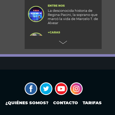
ENTRE NOS
La desconocida historia de
Regina Pacini, la soprano que
marcó la vida de Marcelo T. de
Alvear
+CARAS
Gala 33 Aniversario de Caras:
todos los detalles de la mega
fiesta en el Palacio
Reconquista
TODOS PODEMOS VIAJAR
Aventura en el fin del mundo:
qué se puede hacer en Husky
Park, el centro invernal de
Ushuaia
MODO FONTEVECCHIA
¿Occidente copia a China?: La
carrera por construir el
próximo WeChat
¿QUIÉNES SOMOS?
CONTACTO
TARIFAS
PERIODISMO PURO
Noam Yuran, economista