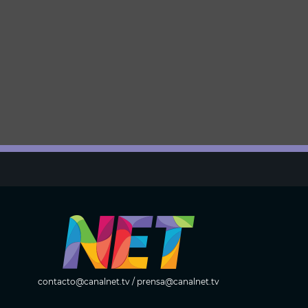
contacto@canalnet.tv
/
prensa@canalnet.tv