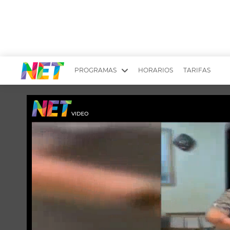
PROGRAMAS
HORARIOS
TARIFAS
MESA PICANTE
BIRI BIRI
YUYITO A LA TARDE
DR. BEAUTY
EMPRENDI2
EL SEÑOR DE 
LONGOBARDI
ARGENTINOS 
QUÉ TE PASA
ESTÉTICA 360 
EL OLIVO BLANCO
CARAS Y NEG
TU LUGAR IDEAL
SCOUTING PA
CHICHE EN VIVO
INTELEXIS TV