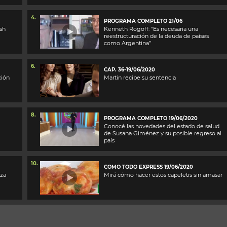
4.
PROGRAMA COMPLETO 21/06
sh
Kenneth Rogoff: “Es necesaria una
reestructuración de la deuda de países
como Argentina”
6.
CAP. 36-19/06/2020
ción
Martin recibe su sentencia
8.
PROGRAMA COMPLETO 19/06/2020
Conocé las novedades del estado de salud
de Susana Giménez y su posible regreso al
país
10.
COMO TODO EXPRESS 19/06/2020
zza
Mirá cómo hacer estos capeletis sin amasar