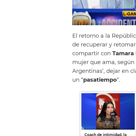
El retorno a la Repúbli
de recuperar y retoma
compartir con
Tamara 
mujer que ama, según d
Argentinas’, dejar en c
un “
pasatiempo
“.
Coach de intimidad, la