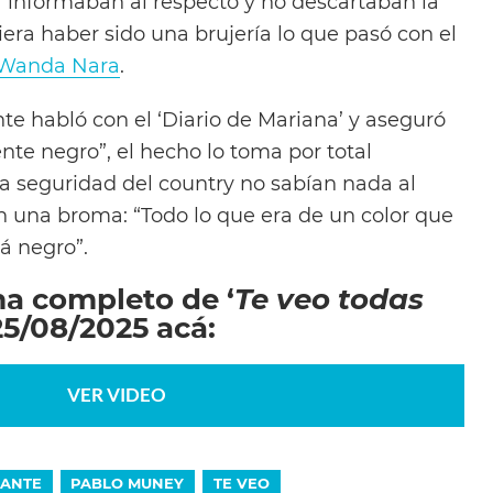
 informaban al respecto y no descartaban la
era haber sido una brujería lo que pasó con el
Wanda Nara
.
te habló con el ‘Diario de Mariana’ y aseguró
te negro”, el hecho lo toma por total
 la seguridad del country no sabían nada al
n una broma: “Todo lo que era de un color que
á negro”.
ma completo de ‘
Te veo todas
 25/08/2025 acá:
VER VIDEO
GANTE
PABLO MUNEY
TE VEO