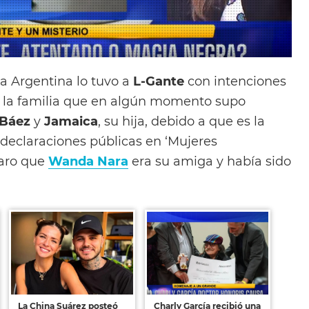
ca Argentina lo tuvo a
L-Gante
con intenciones
r la familia que en algún momento supo
Báez
y
Jamaica
, su hija, debido a que es la
eclaraciones públicas en ‘Mujeres
laro que
Wanda Nara
era su amiga y había sido
La China Suárez posteó
Charly García recibió una