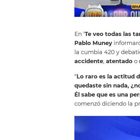
En ‘
Te veo todas las ta
Pablo Muney
informaro
la cumbia 420 y debati
accidente
,
atentado
o
“
Lo raro es la actitud d
quedaste sin nada, ¿no
Él sabe que es una per
comenzó diciendo la p