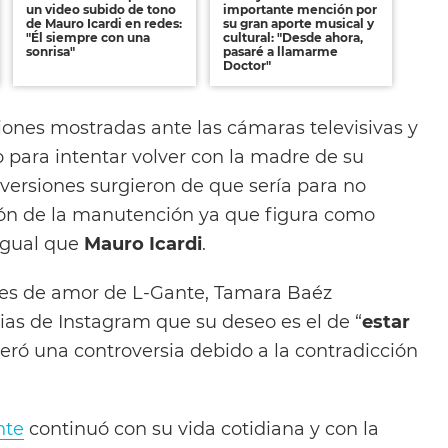
un video subido de tono
importante mención por
de Mauro Icardi en redes:
su gran aporte musical y
"Él siempre con una
cultural: "Desde ahora,
sonrisa"
pasaré a llamarme
Doctor"
iones mostradas ante las cámaras televisivas y
 para intentar volver con la madre de su
ersiones surgieron de que sería para no
ión de la manutención ya que figura como
 igual que
Mauro Icardi
.
nes de amor de L-Gante, Tamara Baéz
ias de Instagram que su deseo es el de “
estar
neró una controversia debido a la contradicción
nte
continuó con su vida cotidiana y con la