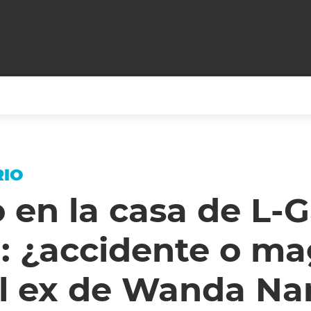
+CARAS
CINE NET
HAIR RECOVERY
TODOS PODEMOS VIAJ
RIO
LOS CIELOS
GOSSIP
PARES DE COMEDIA
 en la casa de L-
X ARGENTINA
ENTROMETIDOS EN LA TELE
FIESTAS ARGENTINAS
: ¿accidente o ma
TV
ENTRE NOS
BELLEZA FASHION
OCIOS
MODO FONTEVECCHIA
FULL FACE TV
el ex de Wanda Na
RA UN CAMBIO
PERIODISMO PURO
DESAFÍO 10 AÑOS MEN
REPERFILAR
AGENDA CORPORATIV