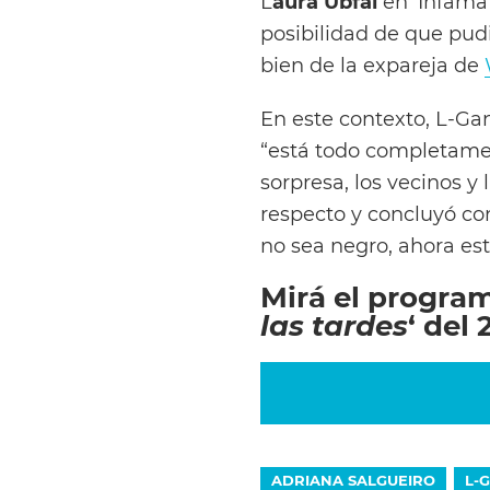
L
aura Ubfal
en ‘Infama’
posibilidad de que pudi
bien de la expareja de
En este contexto, L-Gan
“está todo completamen
sorpresa, los vecinos y
respecto y concluyó co
no sea negro, ahora est
Mirá el progra
las tardes
‘ del
ADRIANA SALGUEIRO
L-