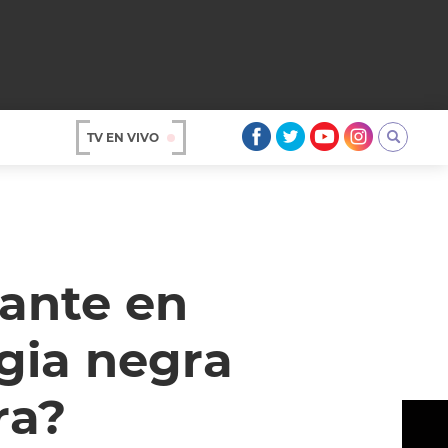
TV EN VIVO
AR
Gante en
gia negra
ra?
OS
A