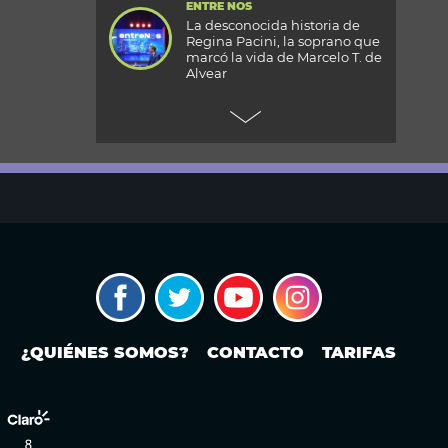
ENTRE NOS
La desconocida historia de
Regina Pacini, la soprano que
marcó la vida de Marcelo T. de
Alvear
+CARAS
Gala 33 Aniversario de Caras:
todos los detalles de la mega
fiesta en el Palacio
Reconquista
TODOS PODEMOS VIAJAR
Aventura en el fin del mundo:
qué se puede hacer en Husky
Park, el centro invernal de
Ushuaia
MODO FONTEVECCHIA
Ley de Tierras: la historia
¿QUIÉNES SOMOS?
CONTACTO
TARIFAS
detrás de una discusión que
vuelve a poner en el centro la
propiedad extranjera y la
soberanía
PERIODISMO PURO