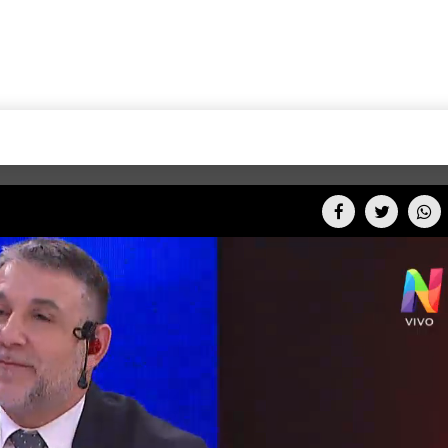
+CARAS
CINE NET
HAIR RECOVERY
TODOS PODEMOS VIAJ
LOS CIELOS
GOSSIP
PARES DE COMEDIA
X ARGENTINA
ENTROMETIDOS EN LA TELE
FIESTAS ARGENTINAS
TV
ENTRE NOS
BELLEZA FASHION
OCIOS
MODO FONTEVECCHIA
FULL FACE TV
RA UN CAMBIO
PERIODISMO PURO
DESAFÍO 10 AÑOS MEN
REPERFILAR
AGENDA CORPORATIV