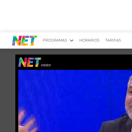
PROGRAMAS
HORARIOS
TARIFAS
MESA PICANTE
BIRI BIRI
YUYITO A LA TARDE
DR. BEAUTY
EMPRENDI2
EL SEÑOR DE 
LONGOBARDI
ARGENTINOS 
QUÉ TE PASA
ESTÉTICA 360 
EL OLIVO BLANCO
CARAS Y NEG
TU LUGAR IDEAL
SCOUTING PA
CHICHE EN VIVO
INTELEXIS TV