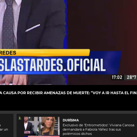
CAUSA POR RECIBIR AMENAZAS DE MUERTE: “VOY A IR HASTA EL FIN
2.
DURÍSIMA
a
Exclusivo de ‘Entrometidos’: Viviana Canosa
ar un
demandará a Fabiola Yáñez tras sus
polémicos dichos