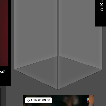
AIRE
AL”