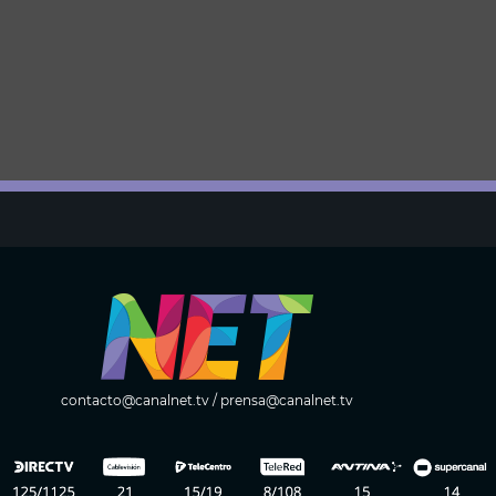
contacto@canalnet.tv
/
prensa@canalnet.tv