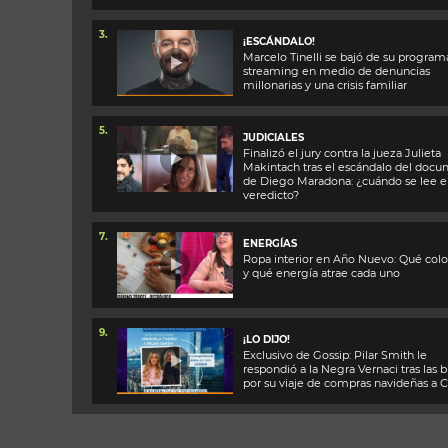
3.
¡ESCÁNDALO!
Marcelo Tinelli se bajó de su program
streaming en medio de denuncias
millonarias y una crisis familiar
5.
JUDICIALES
Finalizó el jury contra la jueza Julieta
Makintach tras el escándalo del docu
de Diego Maradona: ¿cuándo se lee e
veredicto?
7.
ENERGÍAS
Ropa interior en Año Nuevo: Qué colo
y qué energía atrae cada uno
9.
¡LO DIJO!
Exclusivo de Gossip: Pilar Smith le
respondió a la Negra Vernaci tras las b
por su viaje de compras navideñas a C