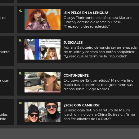
4.
¡SIN PELOS EN LA LENGUA!
a de
Gladys Florimonte estalló contra Mariano
Iudica y defendió a Marcelo Tinelli:
“Trepador y desagradecido”
6.
JUDICIALES
Adriana Salgueiro denunció ser amenazada
mental
de muerte y contará con botón antipánico:
l
“Quiero que se termine la impunidad”
8.
CONTUNDENTE
r usar
Exclusivo de ‘Entrometidos’: Majo Martino
habló tras la polémica que generaron sus
dichos sobre Diego Ramos
10.
¿2026 CON CAMBIOS?
La astrología definió el futuro de Mauro
urlas
Icardi: un hijo con la China Suárez y, ¿firma
hile
con Estudiantes de La Plata?