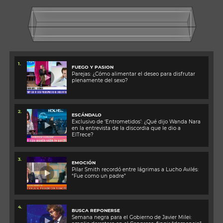
1.
FUEGO Y PASION
Parejas: ¿Cómo alimentar el deseo para disfrutar
plenamente del sexo?
2.
ESCÁNDALO
Exclusivo de ‘Entrometidos’: ¿Qué dijo Wanda Nara
en la entrevista de la discordia que le dio a
ElTrece?
3.
EMOCIÓN
Pilar Smith recordó entre lágrimas a Lucho Avilés:
“Fue como un padre”
4.
BUSCA REPONERSE
Semana negra para el Gobierno de Javier Milei: