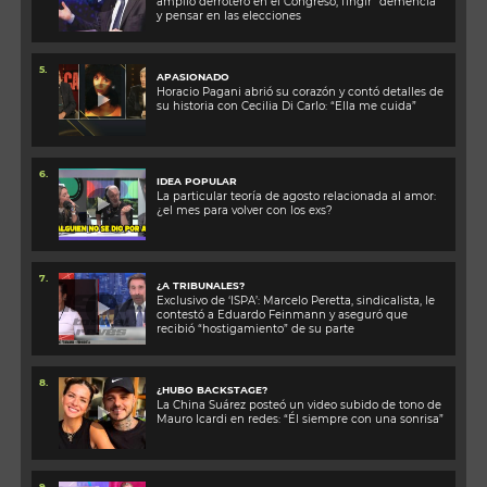
amplio derrotero en el Congreso, fingir “demencia”
y pensar en las elecciones
5.
APASIONADO
Horacio Pagani abrió su corazón y contó detalles de
su historia con Cecilia Di Carlo: “Ella me cuida”
6.
IDEA POPULAR
La particular teoría de agosto relacionada al amor:
¿el mes para volver con los exs?
7.
¿A TRIBUNALES?
Exclusivo de ‘ISPA’: Marcelo Peretta, sindicalista, le
contestó a Eduardo Feinmann y aseguró que
recibió “hostigamiento” de su parte
8.
¿HUBO BACKSTAGE?
La China Suárez posteó un video subido de tono de
Mauro Icardi en redes: “Él siempre con una sonrisa”
9.