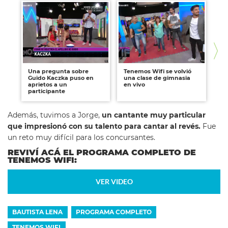
Una pregunta sobre
Tenemos Wifi se volvió
Ca
Guido Kaczka puso en
una clase de gimnasia
en
aprietos a un
en vivo
ll
participante
Además, tuvimos a Jorge,
un cantante muy particular
que impresionó con su talento
para cantar al revés.
Fue
un reto muy difícil para los concursantes.
REVIVÍ ACÁ EL PROGRAMA COMPLETO DE
TENEMOS WIFI:
VER VIDEO
BAUTISTA LENA
PROGRAMA COMPLETO
TENEMOS WIFI