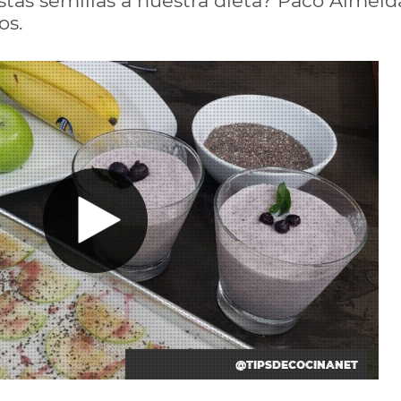
tas semillas a nuestra dieta? Paco Almeida
os.
@TIPSDECOCINANET