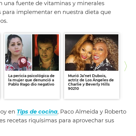
on una fuente de vitaminas y minerales
para implementar en nuestra dieta que
os.
La pericia psicológica de
Murió Ja’net Dubois,
Dónd
la mujer que denunció a
actriz de Los Ángeles de
esta
Pablo Rago dio negativo
Charlie y Beverly Hills
obte
90210
Wha
hoy en
Tips de cocina
, Paco Almeida y Roberto
res recetas riquísimas para aprovechar sus