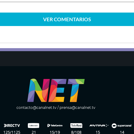
VER
COMENTARIOS
contacto@canalnet.tv
/
prensa@canalnet.tv