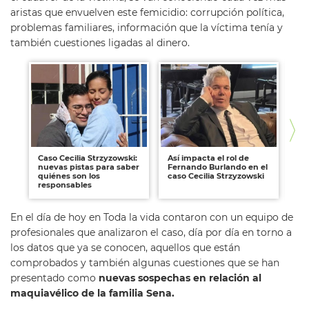
aristas que envuelven este femicidio: corrupción política,
problemas familiares, información que la víctima tenía y
también cuestiones ligadas al dinero.
Caso Cecilia Strzyzowski:
Así impacta el rol de
Ca
nuevas pistas para saber
Fernando Burlando en el
Ce
quiénes son los
caso Cecilia Strzyzowski
du
responsables
del
En el día de hoy en Toda la vida contaron con un equipo de
profesionales que analizaron el caso, día por día en torno a
los datos que ya se conocen, aquellos que están
comprobados y también algunas cuestiones que se han
presentado como
nuevas sospechas en relación al
maquiavélico de la familia Sena.