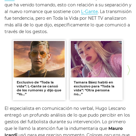
que ha venido tomando, esto con relación a su separación y
al nuevo romance que sostiene con
L-Gante
. La transmisión
fue tendencia, pero en Toda la Vida por NET TV analizaron
más allá de lo que dijo, específicamente lo que comunicó a
través de los gestos.
Exclusivo de “Toda la
Tamara Báez habló en
Wa
vida”: L-Gante se cansó
exclusivo para “Toda la
sid
de los rumores y dijo que
vida”: “Otra persona
en
“Yo...”
no…”
El especialista en comunicación no verbal, Hugo Lescano
entregó un profundo análisis de lo que pudo percibir en los
gestos del futbolista durante su intervención. Lo primero
que le llamó la atención fue la indumentaria que
Mauro
Icardi
usó para ese preciso momento. Colores oscuros que