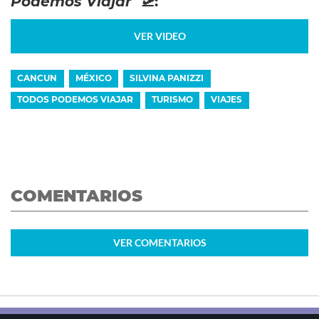
Podemos Viajar 🛫
:
VER VIDEO
CANCUN
MÉXICO
SILVINA PANIZZI
TODOS PODEMOS VIAJAR
TURISMO
VIAJES
COMENTARIOS
VER
COMENTARIOS