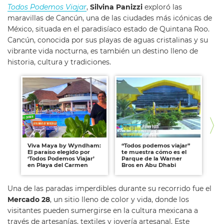
Todos Podemos Viajar
,
Silvina Panizzi
exploró las
maravillas de Cancún, una de las ciudades más icónicas de
México, situada en el paradisíaco estado de Quintana Roo.
Cancún, conocida por sus playas de aguas cristalinas y su
vibrante vida nocturna, es también un destino lleno de
historia, cultura y tradiciones.
Viva Maya by Wyndham:
“Todos podemos viajar”
Isl
El paraíso elegido por
te muestra cómo es el
al
‘Todos Podemos Viajar’
Parque de la Warner
lle
en Playa del Carmen
Bros en Abu Dhabi
Una de las paradas imperdibles durante su recorrido fue el
Mercado 28
, un sitio lleno de color y vida, donde los
visitantes pueden sumergirse en la cultura mexicana a
través de artesanías, textiles y joyería artesanal. Este