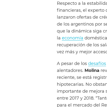
Respecto a la estabilid
financieras, el expert
lanzaron ofertas de cré
de los argentinos por s
que la dinámica siga cr
la
economía
doméstica:
recuperación de los sal
vez más y mejor acceso
A pesar de los
desafíos
alentadores.
Molina
re
reciente, se está regis
hipotecarias. No obsta
importante de mejora s
entre 2017 y 2018. “Ta
para el mercado del Re