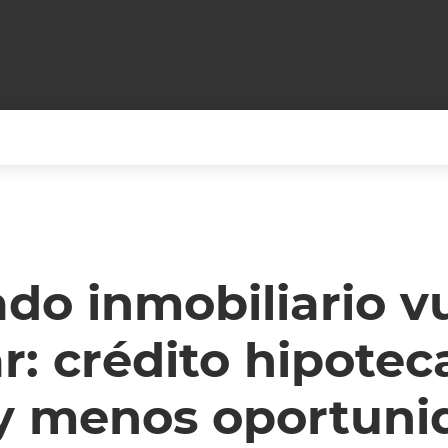
+CARAS
CINE NET
HAIR RECOVERY
TODOS PODEMOS VIAJ
LOS CIELOS
GOSSIP
PARES DE COMEDIA
do inmobiliario v
X ARGENTINA
ENTROMETIDOS EN LA TELE
FIESTAS ARGENTINAS
: crédito hipotec
TV
ENTRE NOS
BELLEZA FASHION
OCIOS
MODO FONTEVECCHIA
FULL FACE TV
 y menos oportuni
RA UN CAMBIO
PERIODISMO PURO
DESAFÍO 10 AÑOS MEN
REPERFILAR
AGENDA CORPORATIV