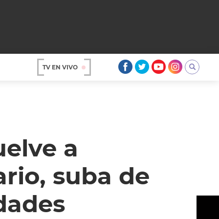
TV EN VIVO
AR
uelve a
ario, suba de
dades
OS
A