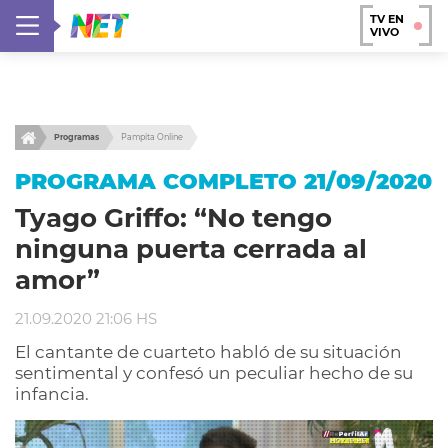
TV EN
VIVO
Programas
Pampita Online
PROGRAMA COMPLETO 21/09/2020
Tyago Griffo: “No tengo
ninguna puerta cerrada al
amor”
21.09.2020 21:06 HS
El cantante de cuarteto habló de su situación
sentimental y confesó un peculiar hecho de su
infancia.