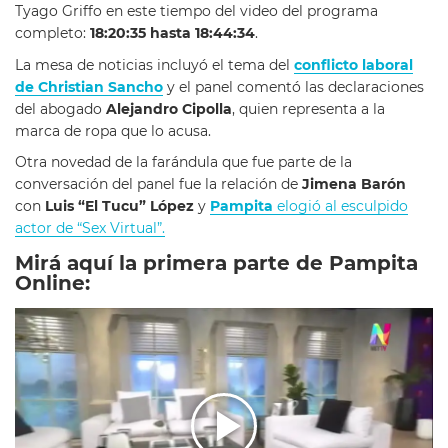
Tyago Griffo en este tiempo del video del programa
completo:
18:20:35 hasta 18:44:34
.
La mesa de noticias incluyó el tema del
conflicto laboral
de Christian Sancho
y el panel comentó las declaraciones
del abogado
Alejandro Cipolla
, quien representa a la
marca de ropa que lo acusa.
Otra novedad de la farándula que fue parte de la
conversación del panel fue la relación de
Jimena Barón
con
Luis “El Tucu” López
y
Pampita
elogió al esculpido
actor de “Sex Virtual”.
Mirá aquí la primera parte de Pampita
Online: