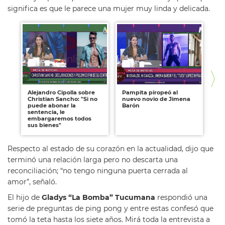
significa es que le parece una mujer muy linda y delicada.
Alejandro Cipolla sobre
Pampita piropeó al
Fl
Christian Sancho: "Si no
nuevo novio de Jimena
ti
puede abonar la
Barón
sentencia, le
embargaremos todos
sus bienes"
Respecto al estado de su corazón en la actualidad, dijo que
terminó una relación larga pero no descarta una
reconciliación; “no tengo ninguna puerta cerrada al
amor”, señaló.
El hijo de
Gladys “La Bomba” Tucumana
respondió una
serie de preguntas de ping pong y entre estas confesó que
tomó la teta hasta los siete años. Mirá toda la entrevista a