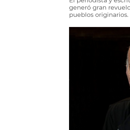
El periodista y escr
generó gran revuelo
pueblos originarios.