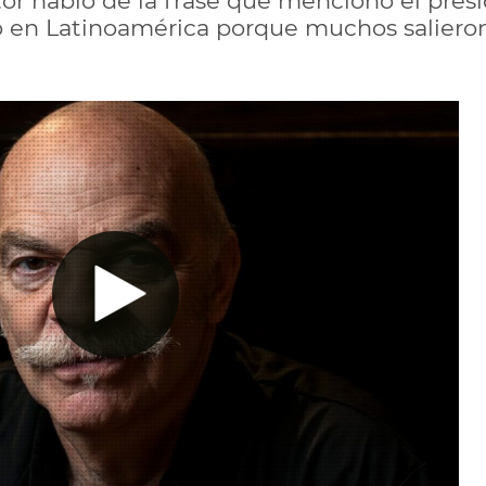
itor habló de la frase que mencionó el pres
 en Latinoamérica porque muchos salieron