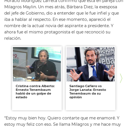
Horacio Rodríguez Larreta confirmó que está en pareja con
Milagros Maylin. Un mes atrás, Bárbara Diez, la exesposa
del jefe de Gobierno, dio a entender que le fue infiel y que
iba a hablar al respecto. En ese momento, apareció el
nombre de la actual novia del aspirante a presidente. Y
ahora fue el mismo protagonista el que reconoció su
relación.
Cristina contra Alberto:
Santiago Cafiero vs
Die
Ernesto Tenembaum
Jorge Lanata: Ernesto
Te
habló de un golpe de
Tenembaum da su
pr
estado
opinión
in
"¿
un
“Estoy muy bien hoy. Quiero contarte que me enamoré. Y
estoy muy feliz con eso. Se llama Milagros y me hace muy