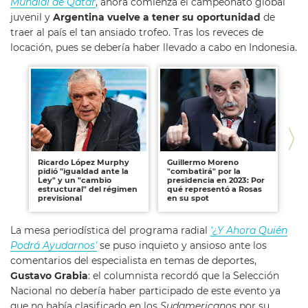
Mundial de Qatar
, ahora comienza el campeonato global
juvenil y
Argentina vuelve a tener su oportunidad
de
traer al país el tan ansiado trofeo. Tras los reveces de
locación, pues se debería haber llevado a cabo en Indonesia.
Ricardo López Murphy
Guillermo Moreno
Su
pidió "igualdad ante la
"combatirá" por la
la
Ley" y un "cambio
presidencia en 2023: Por
¿Es
estructural" del régimen
qué representó a Rosas
previsional
en su spot
La mesa periodística del programa radial
‘¿Y Ahora Quién
Podrá Ayudarnos’
se puso inquieto y ansioso ante los
comentarios del especialista en temas de deportes,
Gustavo Grabia
: el columnista recordó que la Selección
Nacional no debería haber participado de este evento ya
que no había clasificado en los
Sudamericanos
por su