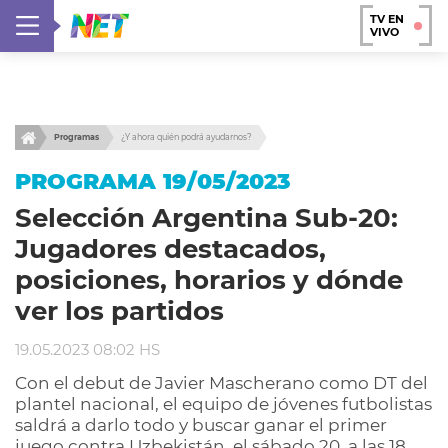
TV EN
VIVO
Programas
¿Y ahora quién podrá ayudarnos?
PROGRAMA 19/05/2023
Selección Argentina Sub-20:
Jugadores destacados,
posiciones, horarios y dónde
ver los partidos
19.05.2023 08:02 HS
Con el debut de Javier Mascherano como DT del
plantel nacional, el equipo de jóvenes futbolistas
saldrá a darlo todo y buscar ganar el primer
juego contra Uzbekistán, el sábado 20, a las 18.